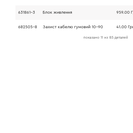
631861-3
Блок живлення
959.00 
682505-8
Захист кабелю гумовий 10-90
41.00 Гр
показано
11
из
85 деталей
695123-3
Кабель 1.5-2-4.0
1119.00 
687124-5
Фиксирующая панель для кабеля
9.00 Грн
265995-6
Саморезной винт
9.00 Грн
450949-8
Кришка бічної стійки, синя
201.00 
265995-6
Саморезной винт
9.00 Грн
266059-9
Самонарізний гвинт 5x75
41.00 Гр
636339-1
Статор 240V
2341.00