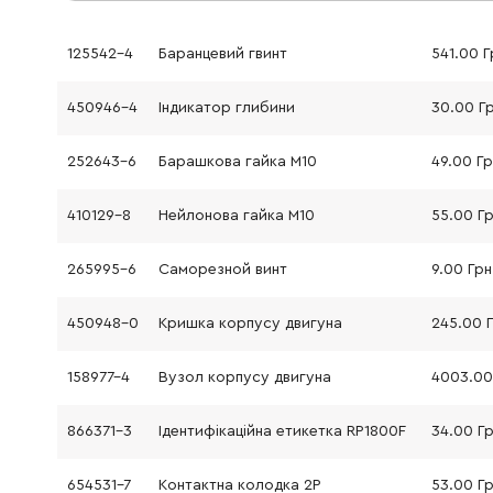
125542-4
Баранцевий гвинт
541.00 Г
450946-4
Індикатор глибини
30.00 Г
252643-6
Барашкова гайка M10
49.00 Г
410129-8
Нейлонова гайка M10
55.00 Г
265995-6
Саморезной винт
9.00 Грн
450948-0
Кришка корпусу двигуна
245.00 
158977-4
Вузол корпусу двигуна
866371-3
Ідентифікаційна етикетка RP1800F
34.00 Г
654531-7
Контактна колодка 2P
53.00 Г