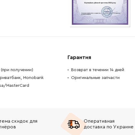
-
+
В корзину
рн
-
+
В корзину
рн
-
+
В корзину
н
-
+
В корзину
6000.00 Грн
Гарантия
-
+
В корзину
Грн
(при получении)
Возврат в течении 14 дней
Приватбанк, Monobank
Оригинальные запчасти
-
+
В корзину
н
isa/MasterCard
-
+
В корзину
рн
-
+
В корзину
Грн
тема скидок для
Оперативная
тнёров
доставка по Украине
-
+
В корзину