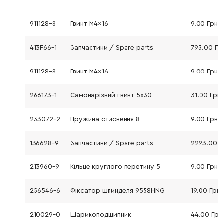
911128-8
Гвинт M4x16
9.00 Грн
413F66-1
Запчастини / Spare parts
793.00 
911128-8
Гвинт M4x16
9.00 Грн
266173-1
Самонарізний гвинт 5x30
31.00 Гр
233072-2
Пружина стиснення 8
9.00 Грн
136628-9
Запчастини / Spare parts
213960-9
Кільце круглого перетину 5
9.00 Грн
256546-6
Фіксатор шпинделя 9558HNG
19.00 Гр
210029-0
Шарикоподшипник
44.00 Г