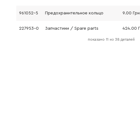
961052-5
Предохранительное кольцо
9.00 Грн
227953-0
Запчастини / Spare parts
424.00 
показано
11
из
38 деталей
962151-6
Запобіжне кільце R-32
19.00 Гр
211106-1
Шарикопідшипник 6201LLB
134.00 Г
267113-2
Шайба 12
18.00 Гр
213654-6
Кільце круглого перетину 60
52.00 Г
136629-7
Запчастини / Spare parts
581.00 Г
911128-8
Гвинт M4x16
9.00 Грн
141J24-8
Запчастини / Spare parts
364.00 