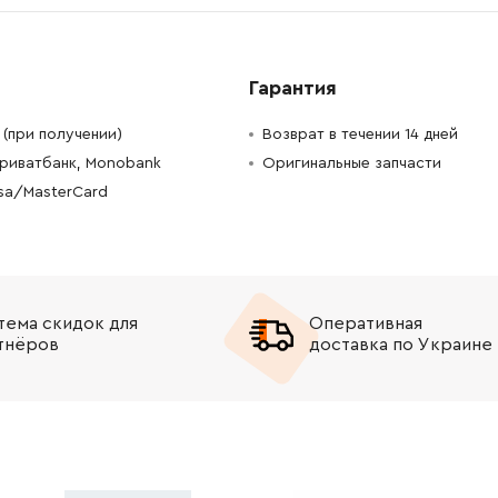
-
+
В корзину
н
-
+
В корзину
н
Гарантия
(при получении)
Возврат в течении 14 дней
-
+
В корзину
Грн
Приватбанк, Monobank
Оригинальные запчасти
isa/MasterCard
-
+
В корзину
Грн
-
+
В корзину
рн
-
+
В корзину
10188.00 Грн
тема скидок для
Оперативная
тнёров
доставка по Украине
-
+
В корзину
рн
-
+
В корзину
 Грн
-
+
В корзину
Грн