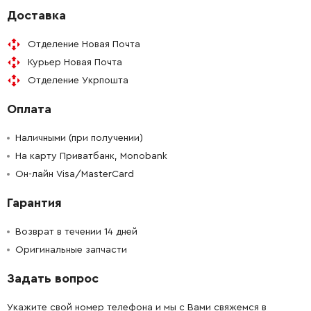
Доставка
-
+
265135-6
9.00 Грн
Отделение Новая Почта
Курьер Новая Почта
-
+
266328-8
9.00 Грн
Отделение Укрпошта
-
+
643700-5
31.00 Грн
Оплата
-
+
Наличными (при получении)
191953-5
132.00 Грн
На карту Приватбанк, Monobank
Он-лайн Visa/MasterCard
-
+
682540-6
31.00 Грн
Гарантия
-
+
665852-2
384.00 Грн
Возврат в течении 14 дней
-
+
Оригинальные запчасти
687124-5
9.00 Грн
Задать вопрос
-
+
654532-5
25.00 Грн
Укажите свой номер телефона и мы с Вами свяжемся в