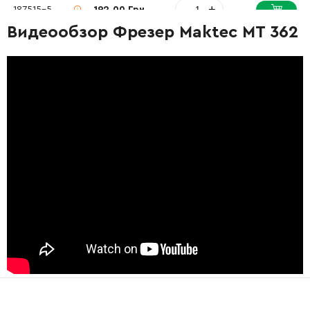
-
+
187515-5
192.00 Грн
Видеообзор Фрезер Maktec MT 362
-
+
265099-4
9.00 Грн
-
+
454033-1
25.00 Грн
-
+
266335-1
21.00 Грн
-
+
231670-6
12.00 Грн
-
+
286270-7
15.00 Грн
-
+
256482-6
25.00 Грн
-
+
233396-6
9.00 Грн
-
+
265759-8
132.00 Грн