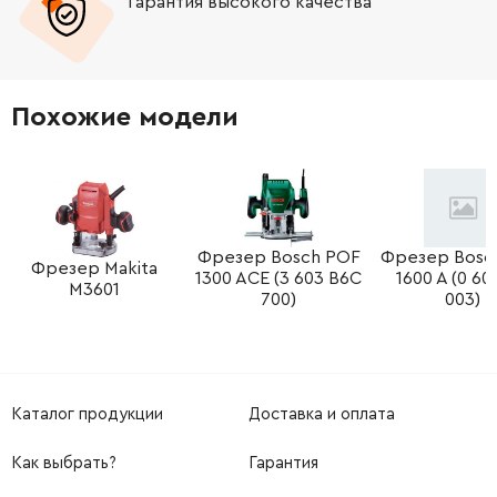
Гарантия высокого качества
-
+
454032-3
90.00 Грн
-
+
265135-6
9.00 Грн
Похожие модели
-
+
265133-0
9.00 Грн
-
+
454026-8
204.00 Грн
Фрезер Bosch POF
Фрезер Bosc
Фрезер Makita
1300 ACE (3 603 B6C
1600 A (0 60
-
+
M3601
324425-7
15.00 Грн
700)
003)
-
+
317748-0
77.00 Грн
-
+
252137-1
9.00 Грн
Каталог продукции
Доставка и оплата
-
+
Как выбрать?
Гарантия
233398-2
5.00 Грн