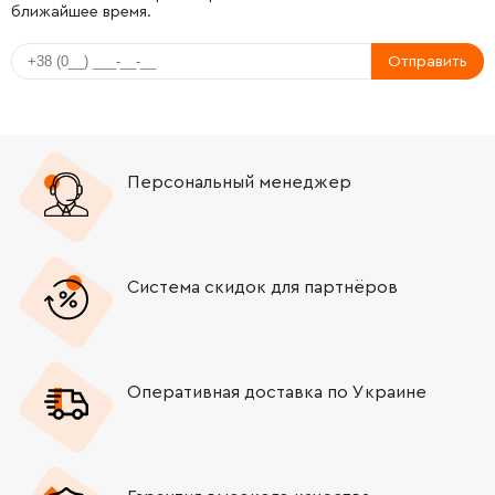
ближайшее время.
-
+
651425-7
115.00 Грн
Отправить
-
+
645190-8
22.00 Грн
-
+
418484-2
32.00 Грн
Персональный менеджер
-
+
153764-6
148.00 Грн
-
+
317747-2
199.00 Грн
Система скидок для партнёров
-
+
454027-6
62.00 Грн
-
+
418492-3
15.00 Грн
Оперативная доставка по Украине
-
+
233456-4
12.00 Грн
-
+
141867-8
1464.00 Грн