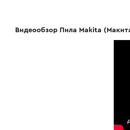
418139-9
Блокування перемикача
9.00 Грн
231397-8
Пружина сжатия
19.00 Гр
Видеообзор Пила Makita (Макита
281216-8
Підвіска МТ240
9.00 Грн
268101-2
Штифт 6
9.00 Грн
183E47-0
Ручка R/L M2401
347.00 
418138-1
Кнопка перемикача
5.00 Гр
266841-6
Винт 4*18
9.00 Грн
265104-7
Гвинт М5х40
9.00 Грн
654532-5
Контактна колодка 1P
25.00 Г