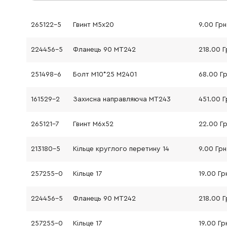
265122-5
Гвинт М5х20
9.00 Грн
224456-5
Фланець 90 MT242
218.00 Г
251498-6
Болт M10*25 M2401
68.00 Г
161529-2
Захисна направляюча MT243
451.00 Г
265121-7
Гвинт М6х52
22.00 Г
213180-5
Кільце круглого перетину 14
9.00 Грн
257255-0
Кільце 17
19.00 Гр
224456-5
Фланець 90 MT242
218.00 Г
257255-0
Кільце 17
19.00 Гр