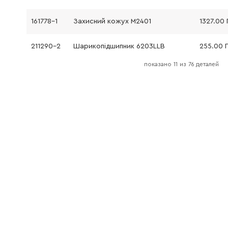
161778-1
Захисний кожух M2401
1327.00 
211290-2
Шарикопідшипник 6203LLB
255.00 
показано
11
из
76 деталей
316527-3
Корпус підшипника
204.00 
221462-1
Шестерня 43 M2401
333.00 
326790-0
Шпиндель A M2401
118.00 Г
210067-2
Шарикопідшипник 6000ZZ MT240/952
57.00 Гр
183E47-0
Ручка R/L M2401
347.00 
651067-7
Вимикач MT243
111.00 Г
418140-4
Важіль перемикача
25.00 Г