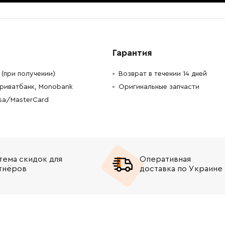
-
+
В корзину
-
+
В корзину
Гарантия
-
+
В корзину
Грн
(при получении)
Возврат в течении 14 дней
Приватбанк, Monobank
Оригинальные запчасти
-
+
В корзину
н
isa/MasterCard
-
+
В корзину
н
-
+
В корзину
н
тема скидок для
Оперативная
-
+
В корзину
н
тнёров
доставка по Украине
-
+
В корзину
рн
-
+
В корзину