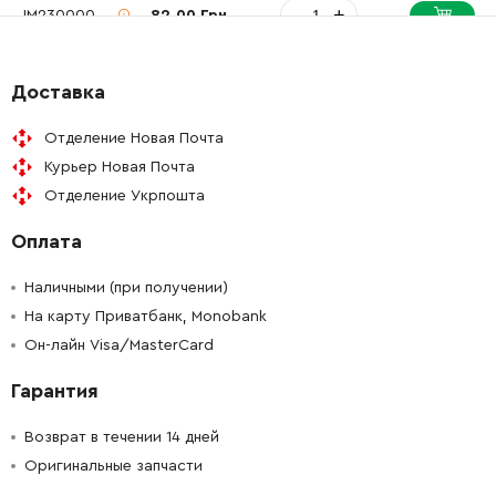
-
+
JM23000066
82.00 Грн
-
+
JM23000067
82.00 Грн
Доставка
-
+
JM23000068
37.00 Грн
Отделение Новая Почта
Курьер Новая Почта
-
+
JM23000030
15.00 Грн
Отделение Укрпошта
Оплата
-
+
JM23000031
15.00 Грн
Наличными (при получении)
-
+
JM23000069
34.00 Грн
На карту Приватбанк, Monobank
Он-лайн Visa/MasterCard
-
+
JM23000139
37.00 Грн
Гарантия
-
+
JM23000030
15.00 Грн
Возврат в течении 14 дней
Оригинальные запчасти
-
+
JM23000133
37.00 Грн