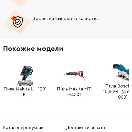
-
+
JM23000074
37.00 Грн
Гарантия высокого качества
-
+
JM23000076
15.00 Грн
-
+
JM23000075
37.00 Грн
Похожие модели
-
+
JM23000073
183.00 Грн
-
+
JM23000077
37.00 Грн
-
+
JM23000078
62.00 Грн
Пила Bosch
Пила Makita LH 1201
Пила Makita MT
10,8 V-LI (3 6
FL
M4501
000)
-
+
JM23000079
62.00 Грн
-
+
JM23000081
37.00 Грн
Каталог продукции
Доставка и оплата
-
+
JM23000080
37.00 Грн