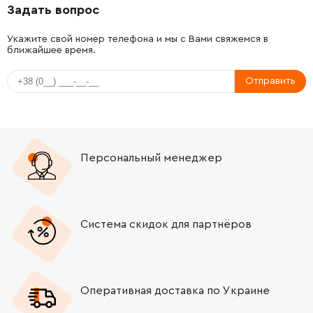
Задать вопрос
-
+
JM23000134
62.00 Грн
Укажите свой номер телефона и мы с Вами свяжемся в
ближайшее время.
-
+
JM23000132
42.00 Грн
Отправить
-
+
JM23000136
15.00 Грн
-
+
JM23000137
15.00 Грн
Персональный менеджер
-
+
JM23000138
37.00 Грн
-
+
JM23000135
37.00 Грн
Система скидок для партнёров
-
+
JM23000070
22.00 Грн
-
+
JM23000071
37.00 Грн
Оперативная доставка по Украине