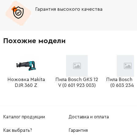
Гарантия высокого качества
-
+
257261-5
76.00 Грн
-
+
154546-9
640.00 Грн
Похожие модели
-
+
285720-9
62.00 Грн
-
+
211251-2
185.00 Грн
-
+
Ножовка Makita
Пила Bosch GKS 12
Пила Bosch P
911225-0
21.00 Грн
DJR 360 Z
V (0 601 923 003)
(0 603 234 
-
+
212957-5
454.00 Грн
-
+
418991-5
42.00 Грн
Каталог продукции
Доставка и оплата
-
+
231309-1
19.00 Грн
Как выбрать?
Гарантия