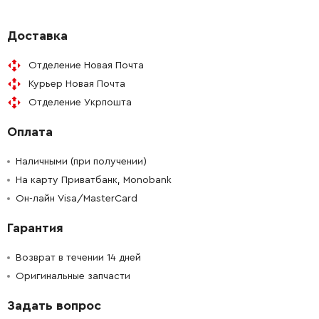
-
+
345486-4
19.00 Грн
Доставка
Отделение Новая Почта
-
+
911225-0
21.00 Грн
Курьер Новая Почта
Отделение Укрпошта
-
+
265530-0
9.00 Грн
Оплата
-
+
951051-5
9.00 Грн
Наличными (при получении)
-
+
На карту Приватбанк, Monobank
911225-0
21.00 Грн
Он-лайн Visa/MasterCard
-
+
317844-4
384.00 Грн
Гарантия
-
+
211101-1
164.00 Грн
Возврат в течении 14 дней
Оригинальные запчасти
-
+
213726-7
19.00 Грн
Задать вопрос