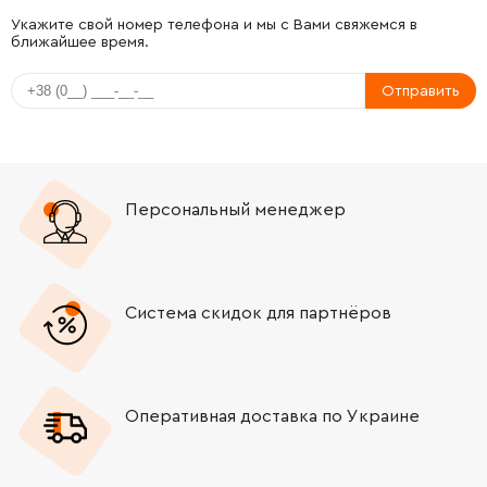
-
+
154549-3
2520.00 Грн
Укажите свой номер телефона и мы с Вами свяжемся в
ближайшее время.
-
+
266373-3
9.00 Грн
Отправить
-
+
265165-7
12.00 Грн
-
+
345479-1
40.00 Грн
Персональный менеджер
-
+
232222-6
19.00 Грн
-
+
911225-0
21.00 Грн
Система скидок для партнёров
-
+
345485-6
19.00 Грн
Оперативная доставка по Украине
-
+
265531-8
19.00 Грн
-
+
154545-1
1138.00 Грн