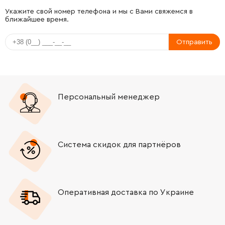
-
+
213258-4
67.00 Грн
Укажите свой номер телефона и мы с Вами свяжемся в
ближайшее время.
-
+
310345-1
382.00 Грн
Отправить
-
+
346036-8
19.00 Грн
-
+
324215-8
65.00 Грн
Персональный менеджер
-
+
234098-7
9.00 Грн
-
+
267447-3
9.00 Грн
Система скидок для партнёров
-
+
257336-0
9.00 Грн
Оперативная доставка по Украине
-
+
253186-1
19.00 Грн
-
+
227359-2
613.00 Грн