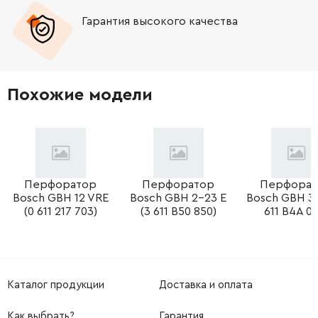
Гарантия высокого качества
-
+
332125-5
0.00 Грн
Нет в наличии
-
+
326448-1
252.00 Грн
Похожие модели
-
+
219014-0
644.00 Грн
-
+
257321-3
22.00 Грн
-
+
Перфоратор
Перфоратор
Перфорат
266437-3
19.00 Грн
Bosch GBH 12 VRE
Bosch GBH 2-23 E
Bosch GBH 30
(0 611 217 703)
(3 611 B50 850)
611 B4A 00
-
+
310344-3
111.00 Грн
-
+
211032-4
58.00 Грн
Каталог продукции
Доставка и оплата
-
+
285735-6
21.00 Грн
Как выбрать?
Гарантия