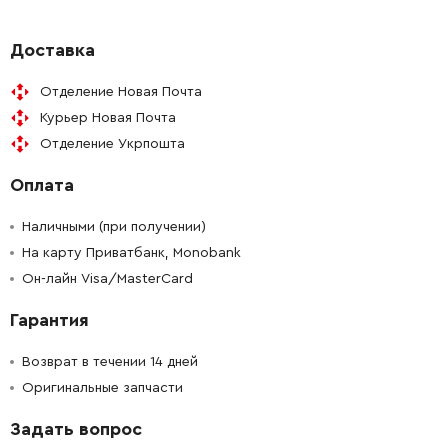
-
+
325782-6
92.00 Грн
Доставка
Отделение Новая Почта
-
+
325789-2
53.00 Грн
Курьер Новая Почта
Отделение Укрпошта
-
+
325794-9
45.00 Грн
Оплата
-
+
424267-0
40.00 Грн
Наличными (при получении)
-
+
На карту Приватбанк, Monobank
325798-1
92.00 Грн
Он-лайн Visa/MasterCard
-
+
213073-6
31.00 Грн
Гарантия
-
+
233979-2
9.00 Грн
Возврат в течении 14 дней
Оригинальные запчасти
-
+
325784-2
139.00 Грн
Задать вопрос