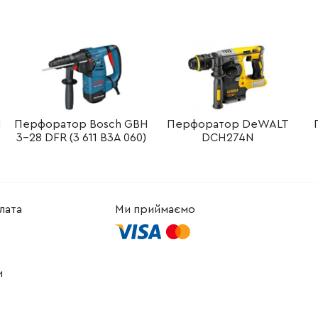
-
+
В кошик
рн
-
+
В кошик
Грн
-
+
В кошик
рн
-
+
В кошик
н
H
Перфоратор Bosch GBH
Перфоратор DeWALT
3-28 DFR (3 611 B3A 060)
DCH274N
-
+
В кошик
Грн
-
+
В кошик
рн
лата
Ми приймаємо
-
+
В кошик
Грн
-
+
В кошик
рн
и
-
+
В кошик
рн