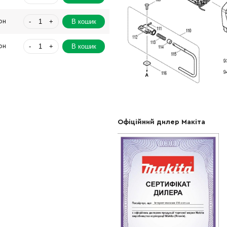
-
+
В кошик
рн
-
+
В кошик
рн
-
+
В кошик
рн
-
+
В кошик
н
-
+
В кошик
н
Офіційний дилер Макіта
-
+
В кошик
Грн
-
+
В кошик
Грн
-
+
В кошик
Грн
-
+
В кошик
рн