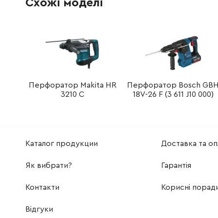
Схожі моделі
234149-6
Пружина 20 HR2610
25.00 Г
325793-1
Корпус кілця B HR2610
139.00 
213073-6
Кільце
31.00 Г
233979-2
пружина
9.00 Гр
Перфоратор Makita HR
Перфоратор Bosch GB
3210 C
18V-26 F (3 611 J10 000)
325784-2
Бойок HR2610
139.00 
213258-4
Кільце круглого перетину 17.5
67.00 Г
Каталог продукции
Доставка та оп
310345-1
Циліндр
382.00 
Як вибрати?
Гарантія
346036-8
Упорна пластина
19.00 Г
Контакти
Корисні порад
324215-8
Шарнір
65.00 Г
Відгуки