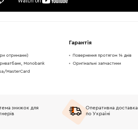
-
+
В кошик
Грн
-
+
В кошик
Грн
-
+
В кошик
рн
Гарантія
-
+
В кошик
рн
при отриманні)
Повернення протягом 14 днів
Приватбанк, Monobank
Оригінальні запчастини
-
+
В кошик
рн
isa/MasterCard
-
+
В кошик
рн
-
+
В кошик
рн
тема знижок для
Оперативна доставка
тнерів
по Україні
-
+
В кошик
рн
-
+
В кошик
рн