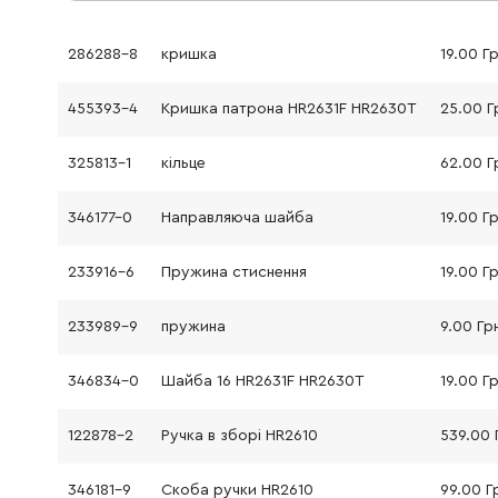
286288-8
кришка
19.00 Г
455393-4
Кришка патрона HR2631F HR2630T
25.00 Г
325813-1
кільце
62.00 Г
346177-0
Направляюча шайба
19.00 Г
233916-6
Пружина стиснення
19.00 Г
233989-9
пружина
9.00 Гр
346834-0
Шайба 16 HR2631F HR2630T
19.00 Г
122878-2
Ручка в зборі HR2610
539.00 
346181-9
Скоба ручки HR2610
99.00 Г