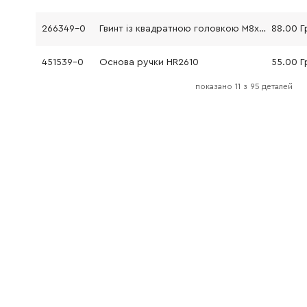
266349-0
Гвинт із квадратною головкою М8х50
88.00 Г
451539-0
Основа ручки HR2610
55.00 Г
показано
11
з
95 деталей
141765-6
Фіксатор HR2320T_ HR2630_ HR2630T_ HR2631F_ HR2631FT
60.00 Г
233360-7
Натискна пружина 4
9.00 Гр
154935-8
Бічна ручка для BDF444RFE/BDF454RFE
0.00 Гр
142970-8
Корпус редуктора HR2631F HR2630T
508.00 
331890-3
Втулка HR2610
127.00 
211294-4
Підшипник 6806LLU HR2610
321.00 
232286-0
Пружина HR2631F HR2630T
12.00 Г