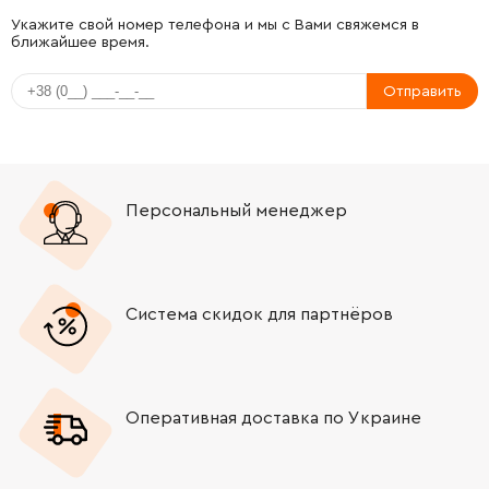
-
+
326890-6
263.00 Грн
Укажите свой номер телефона и мы с Вами свяжемся в
ближайшее время.
-
+
347127-8
15.00 Грн
Отправить
-
+
324612-8
45.00 Грн
-
+
232361-2
9.00 Грн
Персональный менеджер
-
+
347130-9
9.00 Грн
-
+
211016-2
103.00 Грн
Система скидок для партнёров
-
+
221495-6
118.00 Грн
Оперативная доставка по Украине
-
+
326892-2
146.00 Грн
-
+
326891-4
157.00 Грн