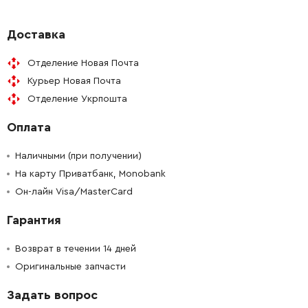
-
+
327038-3
109.00 Грн
Доставка
Отделение Новая Почта
-
+
233942-5
21.00 Грн
Курьер Новая Почта
Отделение Укрпошта
-
+
267175-0
25.00 Грн
Оплата
-
+
345681-6
28.00 Грн
Наличными (при получении)
-
+
На карту Приватбанк, Monobank
347128-6
40.00 Грн
Он-лайн Visa/MasterCard
-
+
233458-0
9.00 Грн
Гарантия
-
+
326889-1
95.00 Грн
Возврат в течении 14 дней
Оригинальные запчасти
-
+
213832-8
28.00 Грн
Задать вопрос