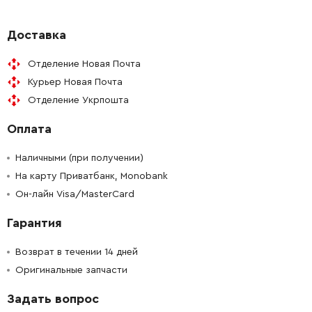
-
+
188761-3
868.00 Грн
Доставка
Отделение Новая Почта
-
+
191971-3
127.00 Грн
Курьер Новая Почта
Отделение Укрпошта
-
+
643929-3
19.00 Грн
Оплата
-
+
419518-4
21.00 Грн
Наличными (при получении)
-
+
На карту Приватбанк, Monobank
326009-7
194.00 Грн
Он-лайн Visa/MasterCard
-
+
210042-8
100.00 Грн
Гарантия
-
+
213445-5
18.00 Грн
Возврат в течении 14 дней
Оригинальные запчасти
-
+
961005-4
9.00 Грн
Задать вопрос