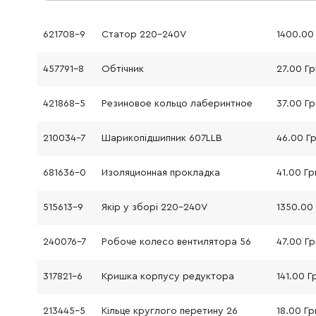
621708-9
Статор 220-240V
457791-8
Обтічник
27.00 Гр
421868-5
Резиновое кольцо лаберинтное
37.00 Гр
210034-7
Шарикопідшипник 607LLB
46.00 Г
681636-0
Изоляционная прокладка
41.00 Гр
515613-9
Якір у зборі 220-240V
240076-7
Робоче колесо вентилятора 56
47.00 Гр
317821-6
Кришка корпусу редуктора
141.00 Г
213445-5
Кільце круглого перетину 26
18.00 Гр