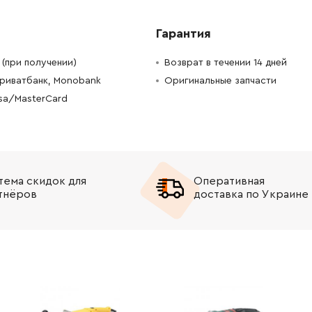
-
+
В корзину
рн
Гарантия
-
+
В корзину
(при получении)
Возврат в течении 14 дней
Приватбанк, Monobank
Оригинальные запчасти
-
+
В корзину
н
isa/MasterCard
-
+
В корзину
н
-
+
В корзину
рн
тема скидок для
Оперативная
-
+
В корзину
н
тнёров
доставка по Украине
-
+
В корзину
Грн
-
+
В корзину
н
-
+
В корзину
н