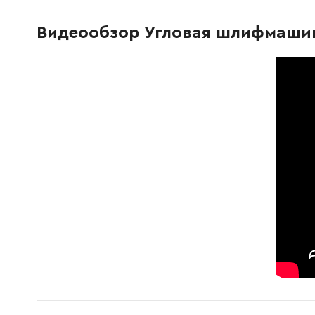
263002-9
Гумовий штифт 4
9.00 Грн
Видеообзор Угловая шлифмашин
210033-9
Шарикопідшипник 696ZZ
65.00 Г
961052-5
Предохранительное кольцо
9.00 Грн
267794-2
Затискна шайба 12
9.00 Грн
227542-1
Шестірня 37
301.00 
962151-6
Запобіжне кільце R-32
19.00 Гр
211129-9
Шарикопідшипник 6201DDW
201.00 
267238-2
Ущільнювальна шайба 12
9.00 Грн
213622-9
Кільце круглого перетину 45
12.00 Гр