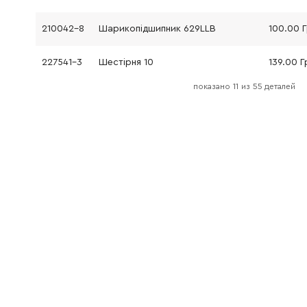
210042-8
Шарикопідшипник 629LLB
100.00 
227541-3
Шестірня 10
139.00 Г
показано
11
из
55 деталей
252186-8
Гайка М6
9.00 Грн
417771-6
Ковпачок
9.00 Грн
233376-2
Пружина стистення 8
9.00 Грн
266361-0
Саморезной винт 4x30
9.00 Грн
213960-9
Кільце круглого перетину 5
9.00 Грн
256486-8
Штифт 4
19.00 Гр
317814-3
Корпус редуктора
0.00 Гр