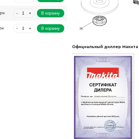
-
+
В корзину
Грн
-
+
В корзину
рн
-
+
В корзину
Официальный диллер Макита
-
+
В корзину
-
+
В корзину
-
+
В корзину
-
+
В корзину
-
+
В корзину
н
-
+
н
Нет в наличии