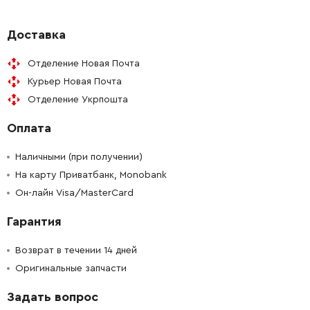
-
+
226789-4
1644.00 Грн
Доставка
Отделение Новая Почта
-
+
211132-0
211.00 Грн
Курьер Новая Почта
Отделение Укрпошта
-
+
267113-2
18.00 Грн
Оплата
-
+
262085-6
21.00 Грн
Наличными (при получении)
-
+
На карту Приватбанк, Monobank
285835-2
339.00 Грн
Он-лайн Visa/MasterCard
-
+
912222-9
9.00 Грн
Гарантия
-
+
516798-4
4880.00 Грн
Возврат в течении 14 дней
Оригинальные запчасти
-
+
681630-2
52.00 Грн
Задать вопрос