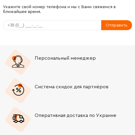
-
+
211087-9
151.00 Грн
Укажите свой номер телефона и мы с Вами свяжемся в
ближайшее время.
-
+
416131-9
47.00 Грн
Отправить
-
+
266029-8
19.00 Грн
-
+
526089-5
3725.00 Грн
Персональный менеджер
-
+
819064-1
52.00 Грн
-
+
643700-5
31.00 Грн
Система скидок для партнёров
-
+
191957-7
180.00 Грн
Оперативная доставка по Украине
-
+
645190-8
22.00 Грн
-
+
651179-6
960.00 Грн