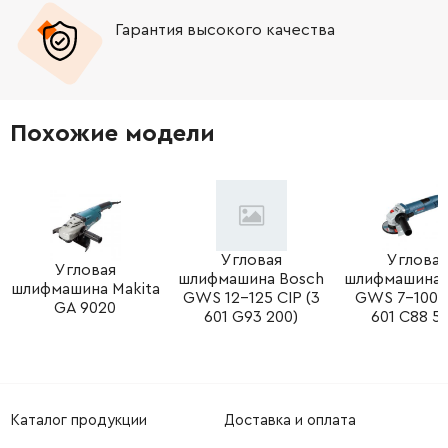
Гарантия высокого качества
-
+
231402-1
12.00 Грн
-
+
416998-5
125.00 Грн
Похожие модели
-
+
687010-0
5.00 Грн
-
+
911148-2
5.00 Грн
-
+
Угловая
Угловая
265995-6
9.00 Грн
Угловая
шлифмашина Bosch
шлифмашина 
шлифмашина Makita
GWS 12-125 CIP (3
GWS 7-100 E
GA 9020
-
+
687053-2
18.00 Грн
601 G93 200)
601 C88 58
-
+
695123-3
1119.00 Грн
-
+
682560-0
87.00 Грн
Каталог продукции
Доставка и оплата