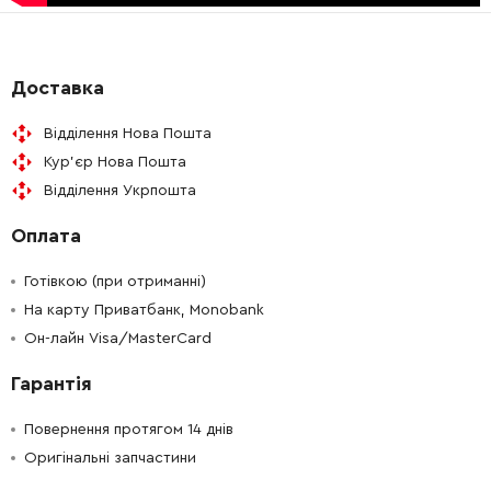
-
+
931403-6
19.00 Грн
-
+
226789-4
1644.00 Грн
Доставка
Відділення Нова Пошта
-
+
211132-0
211.00 Грн
Кур'єр Нова Пошта
Відділення Укрпошта
-
+
267113-2
18.00 Грн
Оплата
-
+
262085-6
21.00 Грн
Готівкою (при отриманні)
-
+
На карту Приватбанк, Monobank
285835-2
339.00 Грн
Он-лайн Visa/MasterCard
-
+
912222-9
9.00 Грн
Гарантія
-
+
516798-4
4880.00 Грн
Повернення протягом 14 днів
Оригінальні запчастини
-
+
681630-2
52.00 Грн