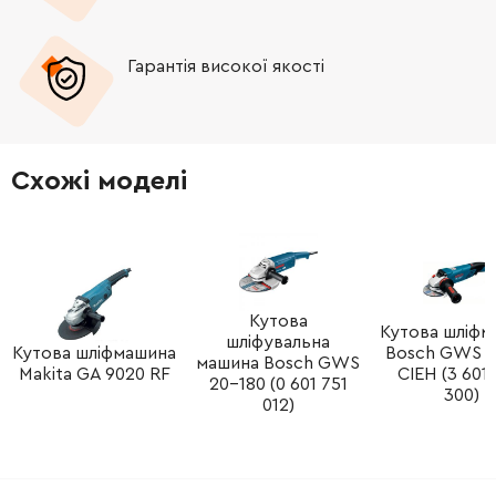
-
+
651179-6
960.00 Грн
Гарантія високої якості
-
+
231402-1
12.00 Грн
-
+
416998-5
125.00 Грн
Схожі моделі
-
+
687010-0
5.00 Грн
-
+
911148-2
5.00 Грн
-
+
Кутова
265995-6
9.00 Грн
Кутова шліфм
шліфувальна
Кутова шліфмашина
Bosch GWS 1
машина Bosch GWS
Makita GA 9020 RF
CIEH (3 601
-
+
687053-2
18.00 Грн
20-180 (0 601 751
300)
012)
-
+
695123-3
1119.00 Грн