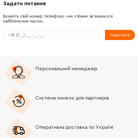
Задати питання
-
+
211087-9
151.00 Грн
Вкажіть свій номер телефону і ми з Вами зв'яжемося
найближчим часом.
-
+
416131-9
47.00 Грн
Надіслати
-
+
266029-8
19.00 Грн
-
+
526089-5
3725.00 Грн
Персональний менеджер
-
+
819064-1
52.00 Грн
-
+
643700-5
31.00 Грн
Система знижок для партнерів
-
+
191957-7
180.00 Грн
Оперативна доставка по Україні
-
+
645190-8
22.00 Грн