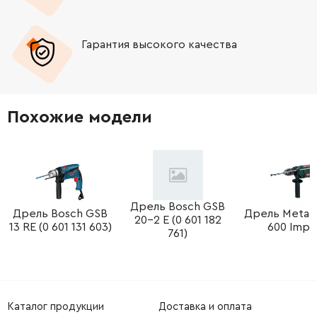
-
+
2600400008
45.70 Грн
Гарантия высокого качества
-
+
1900210000
45.70 Грн
-
+
1900210000
45.70 Грн
Похожие модели
-
+
2604601004
45.70 Грн
-
+
2604448034
45.70 Грн
-
+
2604448115
26.88 Грн
Дрель Bosch GSB
Дрель Bosch GSB
Дрель Metab
20-2 E (0 601 182
13 RE (0 601 131 603)
600 Impu
761)
-
+
2604448115
26.88 Грн
-
+
1608571069
845.38 Грн
Каталог продукции
Доставка и оплата
-
+
1607000385
436.12 Грн