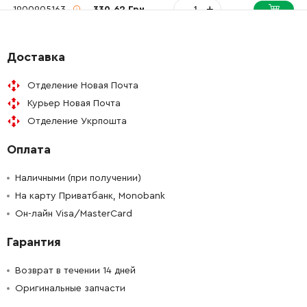
-
+
1900905163
330.62 Грн
-
+
2606317045
330.62 Грн
Доставка
-
+
2600101515
26.88 Грн
Отделение Новая Почта
Курьер Новая Почта
-
+
2600101515
26.88 Грн
Отделение Укрпошта
Оплата
-
+
2600101671
45.70 Грн
Наличными (при получении)
-
+
2600190052
0.00 Грн
Нет в наличии
На карту Приватбанк, Monobank
Он-лайн Visa/MasterCard
-
+
1903230010
26.88 Грн
Гарантия
-
+
2601990001
0.00 Грн
Нет в наличии
Возврат в течении 14 дней
Оригинальные запчасти
-
+
2601074003
26.88 Грн