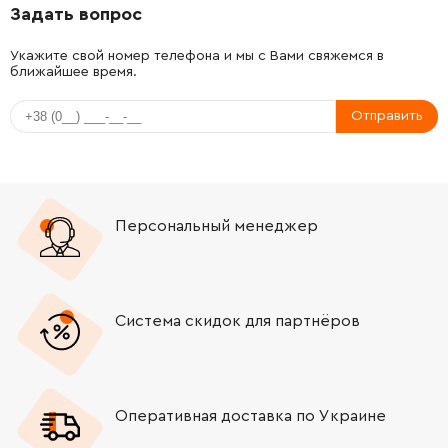
Задать вопрос
-
+
2600100607
45.70 Грн
Укажите свой номер телефона и мы с Вами свяжемся в
ближайшее время.
-
+
2600914010
84.68 Грн
Отправить
-
+
2600100607
45.70 Грн
-
+
2600400027
121.64 Грн
Персональный менеджер
-
+
2600590006
45.70 Грн
-
+
2601335001
61.16 Грн
Система скидок для партнёров
-
+
2600100618
26.88 Грн
-
+
2916660008
61.16 Грн
Оперативная доставка по Украине