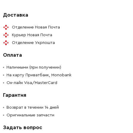
-
+
316494-2
1908.00 Грн
Доставка
Отделение Новая Почта
-
+
256689-4
67.00 Грн
Курьер Новая Почта
Отделение Укрпошта
-
+
931102-0
12.00 Грн
Оплата
-
+
231795-6
72.00 Грн
Наличными (при получении)
-
+
На карту Приватбанк, Monobank
216001-0
9.00 Грн
Он-лайн Visa/MasterCard
-
+
253804-1
19.00 Грн
Гарантия
-
+
252133-9
82.00 Грн
Возврат в течении 14 дней
Оригинальные запчасти
-
+
272229-0
65.00 Грн
Задать вопрос