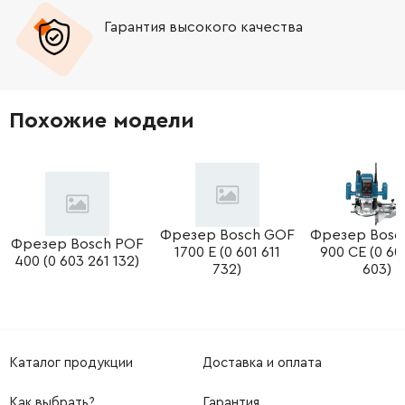
Гарантия высокого качества
-
+
213008-7
19.00 Грн
-
+
415252-4
65.00 Грн
Похожие модели
-
+
410190-5
184.00 Грн
-
+
666066-6
348.00 Грн
-
+
Фрезер Bosch GOF
Фрезер Bosc
682502-4
50.00 Грн
Фрезер Bosch POF
1700 E (0 601 611
900 CE (0 60
400 (0 603 261 132)
732)
603)
-
+
645173-8
324.00 Грн
-
+
911111-5
9.00 Грн
Каталог продукции
Доставка и оплата
-
+
651651-8
421.00 Грн
Как выбрать?
Гарантия