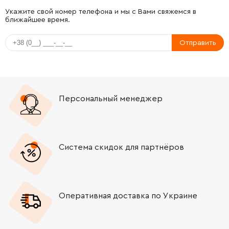
-
+
259054-6
77.00 Грн
Укажите свой номер телефона и мы с Вами свяжемся в
ближайшее время.
-
+
162163-1
175.00 Грн
Отправить
-
+
961017-7
9.00 Грн
-
+
316496-8
3013.00 Грн
Персональный менеджер
-
+
224505-8
149.00 Грн
-
+
793382-4
0.00 Грн
Система скидок для партнёров
-
+
224280-6
194.00 Грн
Оперативная доставка по Украине
-
+
232131-9
52.00 Грн
-
+
265716-6
67.00 Грн