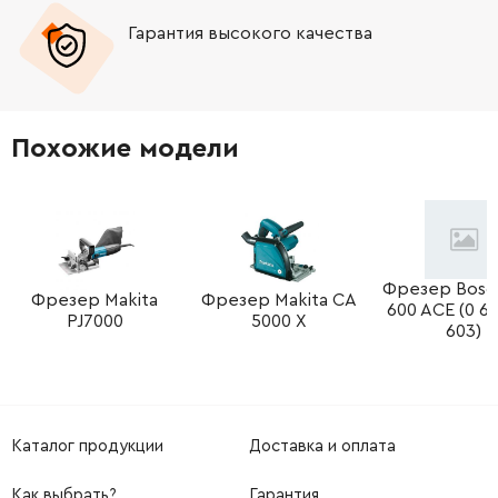
Гарантия высокого качества
-
+
316028940
0.00 Грн
-
+
316028940
0.00 Грн
Похожие модели
-
+
341702800
117.86 Грн
-
+
341702800
117.86 Грн
-
+
Фрезер Bosc
341702900
51.95 Грн
Фрезер Makita
Фрезер Makita CA
600 ACE (0 60
PJ7000
5000 X
603)
-
+
341702810
117.86 Грн
-
+
342070550
87.46 Грн
Каталог продукции
Доставка и оплата
-
+
316026770
5466.74 Грн
Как выбрать?
Гарантия