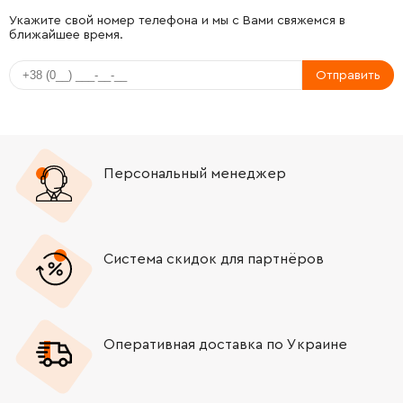
-
+
316018150
1031.00 Грн
Укажите свой номер телефона и мы с Вами свяжемся в
ближайшее время.
-
+
339034150
39.31 Грн
Отправить
-
+
341051480
51.95 Грн
-
+
339190630
69.72 Грн
Персональный менеджер
-
+
143113880
297.79 Грн
-
+
339004010
24.00 Грн
Система скидок для партнёров
-
+
339060160
39.31 Грн
Оперативная доставка по Украине
-
+
141119870
34.21 Грн
-
+
341603500
1949.00 Грн