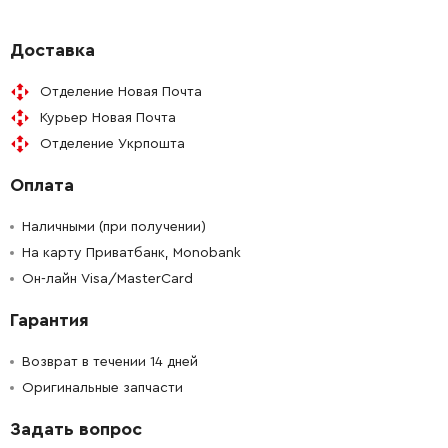
-
+
344493180
515.80 Грн
Доставка
Отделение Новая Почта
-
+
338121250
34.21 Грн
Курьер Новая Почта
Отделение Укрпошта
-
+
341101380
73.00 Грн
Оплата
-
+
342070350
87.46 Грн
Наличными (при получении)
-
+
На карту Приватбанк, Monobank
141152300
39.31 Грн
Он-лайн Visa/MasterCard
-
+
141151120
34.21 Грн
Гарантия
-
+
342070320
87.46 Грн
Возврат в течении 14 дней
Оригинальные запчасти
-
+
339032790
28.00 Грн
Задать вопрос