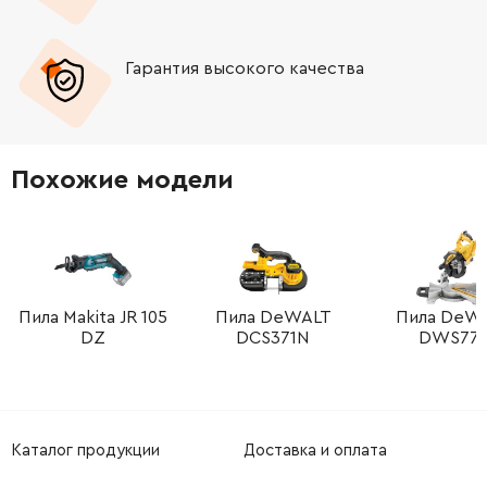
-
+
5966824-01
21.00 Грн
Гарантия высокого качества
-
+
5932610-03
805.00 Грн
-
+
5970806-01
160.00 Грн
Похожие модели
-
+
5341380-01
144.00 Грн
-
+
5939090-01
156.00 Грн
-
+
5051562-01
48.00 Грн
Пила Makita JR 105
Пила DeWALT
Пила DeW
DZ
DCS371N
DWS77
-
+
5939763-01
322.00 Грн
-
+
5932688-01
484.00 Грн
Каталог продукции
Доставка и оплата
-
+
5949184-01
163.00 Грн