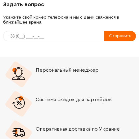
Задать вопрос
-
+
5932555-01
480.00 Грн
Укажите свой номер телефона и мы с Вами свяжемся в
ближайшее время.
-
+
5010076-01
62.00 Грн
Отправить
-
+
5035789-01
184.00 Грн
-
+
5892411-01
152.00 Грн
Персональный менеджер
-
+
5226200-03
245.00 Грн
-
+
5827941-05
82.00 Грн
Система скидок для партнёров
-
+
5932588-01
753.00 Грн
-
+
5966824-02
25.00 Грн
Оперативная доставка по Украине