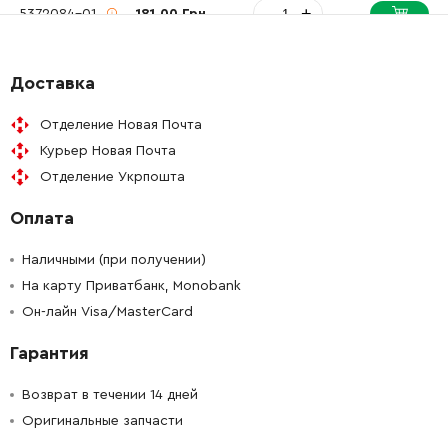
-
+
5372084-01
181.00 Грн
-
+
5372083-01
214.00 Грн
Доставка
-
+
7201240-20
35.00 Грн
Отделение Новая Почта
Курьер Новая Почта
-
+
5034432-03
99.00 Грн
Отделение Укрпошта
Оплата
-
+
5939765-01
208.00 Грн
Наличными (при получении)
-
+
5258874-02
32.00 Грн
На карту Приватбанк, Monobank
Он-лайн Visa/MasterCard
-
+
5230855-01
200.00 Грн
Гарантия
-
+
5932570-01
184.00 Грн
Возврат в течении 14 дней
Оригинальные запчасти
-
+
5257981-03
22.00 Грн