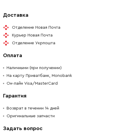
-
+
N145822
471.42 Грн
Доставка
Отделение Новая Почта
-
+
N145822
471.42 Грн
Курьер Новая Почта
Отделение Укрпошта
-
+
N144790
128.04 Грн
Оплата
-
+
N142099
29.10 Грн
Наличными (при получении)
-
+
На карту Приватбанк, Monobank
N104732
29.10 Грн
Он-лайн Visa/MasterCard
-
+
N135624
58.20 Грн
Гарантия
-
+
N142959
640.20 Грн
Возврат в течении 14 дней
Оригинальные запчасти
-
+
604118-00
128.04 Грн
Задать вопрос