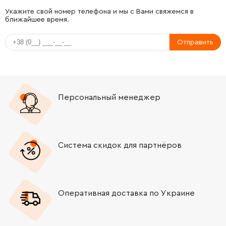
-
+
N103805
640.20 Грн
Укажите свой номер телефона и мы с Вами свяжемся в
ближайшее время.
-
+
N173925
1852.44 Грн
Отправить
-
+
N150481
58.20 Грн
-
+
401678-05
203.70 Грн
Персональный менеджер
-
+
403150-01
203.70 Грн
-
+
N145045
46.56 Грн
Система скидок для партнёров
-
+
N145317
29.10 Грн
Оперативная доставка по Украине
-
+
N116823
712.08 Грн
-
+
N419846
128.04 Грн