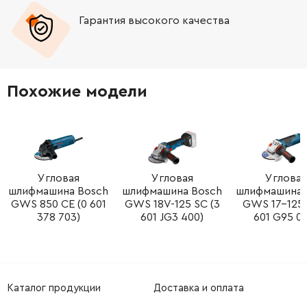
Гарантия высокого качества
-
+
N037746
727.50 Грн
-
+
606863-00
29.10 Грн
Похожие модели
-
+
N241543
995.22 Грн
-
+
635261-00
186.24 Грн
-
+
Угловая
Угловая
Угловая
N398650
46.56 Грн
шлифмашина Bosch
шлифмашина Bosch
шлифмашина 
GWS 850 CE (0 601
GWS 18V-125 SC (3
GWS 17-125 
-
+
N398650
46.56 Грн
378 703)
601 JG3 400)
601 G95 0
-
+
393238-00
46.56 Грн
-
+
N110359
81.48 Грн
Каталог продукции
Доставка и оплата