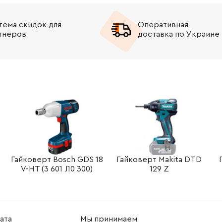
-
+
В корзину
н
тема скидок для
Оперативная
тнёров
доставка по Украине
-
+
В корзину
н
-
+
В корзину
н
-
+
В корзину
рн
-
+
В корзину
н
-
+
В корзину
н
Гайковерт Bosch GDS 18
Гайковерт Makita DTD
-
+
В корзину
рн
V-HT (3 601 J10 300)
129 Z
-
+
В корзину
н
-
+
В корзину
рн
ата
Мы принимаем