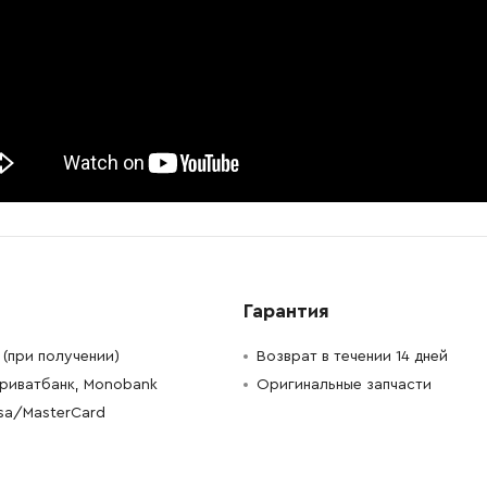
-
+
В корзину
н
-
+
В корзину
рн
-
+
В корзину
рн
-
+
В корзину
Грн
-
+
В корзину
н
-
+
В корзину
н
Гарантия
(при получении)
Возврат в течении 14 дней
-
+
В корзину
Грн
Приватбанк, Monobank
Оригинальные запчасти
-
+
В корзину
н
isa/MasterCard
-
+
В корзину
н