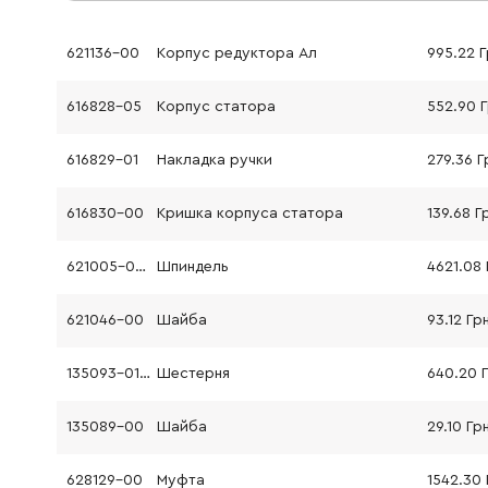
621136-00
Корпус редуктора Ал
995.22 
616828-05
Корпус статора
552.90 
616829-01
Накладка ручки
279.36 Г
616830-00
Кришка корпуса статора
139.68 Г
621005-00SV
Шпиндель
4621.08 
621046-00
Шайба
93.12 Гр
135093-01SV
Шестерня
640.20 
135089-00
Шайба
29.10 Гр
628129-00
Муфта
1542.30 