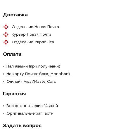
-
+
N463678
29.10 Грн
Доставка
Отделение Новая Почта
-
+
N463678
29.10 Грн
Курьер Новая Почта
Отделение Укрпошта
-
+
N014681
29.10 Грн
Оплата
-
+
N660916
29.10 Грн
Наличными (при получении)
-
+
На карту Приватбанк, Monobank
N658202
29.10 Грн
Он-лайн Visa/MasterCard
-
+
N702958
471.42 Грн
Гарантия
-
+
N614791
1978.80 Грн
Возврат в течении 14 дней
Оригинальные запчасти
-
+
H1500082008
51.60 Грн
Задать вопрос