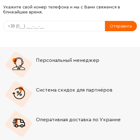
-
+
605040-26
186.24 Грн
Укажите свой номер телефона и мы с Вами свяжемся в
ближайшее время.
-
+
579782-00
1558.32 Грн
Отправить
-
+
579783-00
1754.40 Грн
-
+
1007540-00
7891.92 Грн
Персональный менеджер
-
+
579839-00
2293.08 Грн
-
+
576451-00
64.02 Грн
Система скидок для партнёров
-
+
487208-00
128.04 Грн
Оперативная доставка по Украине
-
+
581656-00
29.10 Грн
-
+
487213-00
116.40 Грн