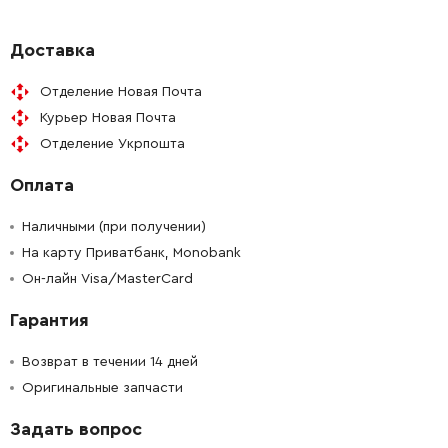
-
+
487224-00
186.24 Грн
Доставка
Отделение Новая Почта
-
+
324821-04
58.20 Грн
Курьер Новая Почта
Отделение Укрпошта
-
+
N570313
186.24 Грн
Оплата
-
+
487209-01
186.24 Грн
Наличными (при получении)
-
+
На карту Приватбанк, Monobank
324821-03
29.10 Грн
Он-лайн Visa/MasterCard
-
+
N542565
384.12 Грн
Гарантия
-
+
578452-00
128.04 Грн
Возврат в течении 14 дней
Оригинальные запчасти
-
+
578451-00
93.12 Грн
Задать вопрос