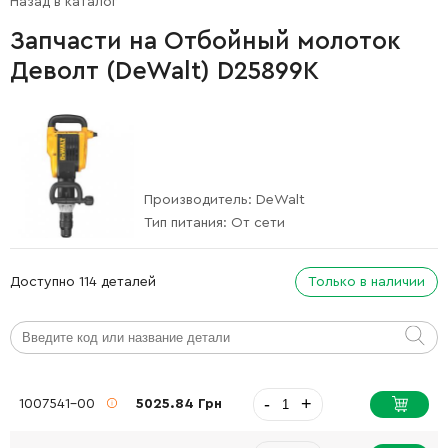
Назад в каталог
Запчасти на Отбойный молоток
Деволт (DeWalt) D25899K
Производитель:
DeWalt
Тип питания:
От сети
Доступно 114 деталей
Только в наличии
-
+
1007541-00
5025.84 Грн