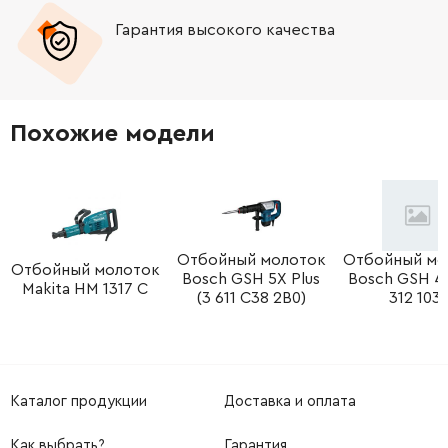
Гарантия высокого качества
-
+
579774-00
343.38 Грн
-
+
579779-01
803.16 Грн
Похожие модели
-
+
323711-47
58.20 Грн
-
+
N147097
279.36 Грн
-
+
Отбойный молоток
Отбойный мо
1006729-00
93.12 Грн
Отбойный молоток
Bosch GSH 5X Plus
Bosch GSH 4 (
Makita HM 1317 C
(3 611 C38 2B0)
312 103)
-
+
487284-00
81.48 Грн
-
+
487386-00
552.90 Грн
Каталог продукции
Доставка и оплата
-
+
324007-11
29.10 Грн
Как выбрать?
Гарантия