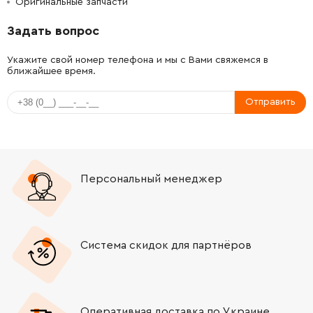
Оригинальные запчасти
-
+
1610502016
26.88 Грн
Задать вопрос
-
+
1610290226
106.18 Грн
Укажите свой номер телефона и мы с Вами свяжемся в
ближайшее время.
-
+
1610210068
45.70 Грн
Отправить
-
+
1610910063
165.98 Грн
-
+
1610190060
61.16 Грн
Персональный менеджер
-
+
1610202021
72.58 Грн
-
+
1610283036
221.08 Грн
Система скидок для партнёров
-
+
1903230013
61.16 Грн
-
+
160343000A
26.88 Грн
Оперативная доставка по Украине