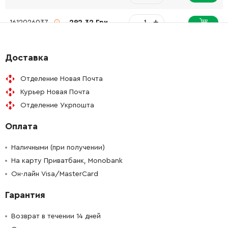
-
+
1612026037
292.32 Грн
-
+
1611016003
61.16 Грн
Доставка
-
+
1615500343
252.68 Грн
Отделение Новая Почта
Курьер Новая Почта
-
+
1610508047
61.16 Грн
Отделение Укрпошта
Оплата
-
+
1610508047
61.16 Грн
Наличными (при получении)
-
+
1610522013
61.16 Грн
На карту Приватбанк, Monobank
Он-лайн Visa/MasterCard
-
+
1613100030
84.68 Грн
Гарантия
-
+
1611098008
61.16 Грн
Возврат в течении 14 дней