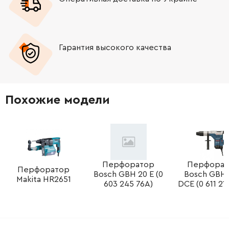
-
+
2603490024
45.70 Грн
Гарантия высокого качества
-
+
2603490024
45.70 Грн
-
+
2603490022
26.88 Грн
Похожие модели
-
+
1613435023
26.88 Грн
-
+
1613435043
26.88 Грн
-
+
1613435043
26.88 Грн
Перфоратор
Перфорат
Перфоратор
Bosch GBH 20 E (0
Bosch GBH 
Makita HR2651
603 245 76A)
DCE (0 611 21
-
+
1614449014
61.16 Грн
-
+
1614449014
61.16 Грн