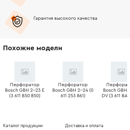
-
+
1619P11562
292.32 Грн
Гарантия высокого качества
-
+
1613231014
150.52 Грн
-
+
1614690005
45.70 Грн
Похожие модели
-
+
1613100033
45.70 Грн
-
+
1610508052
45.70 Грн
-
+
1614601077
45.70 Грн
Перфоратор
Перфоратор
Перфорат
Bosch GBH 2-23 E
Bosch GBH 2-24 (0
Bosch GBH 
(3 611 B50 850)
611 253 861)
DV (3 611 BA0
-
+
1903230013
61.16 Грн
-
+
1900905029
667.96 Грн
Каталог продукции
Доставка и оплата
-
+
1610905033
252.68 Грн