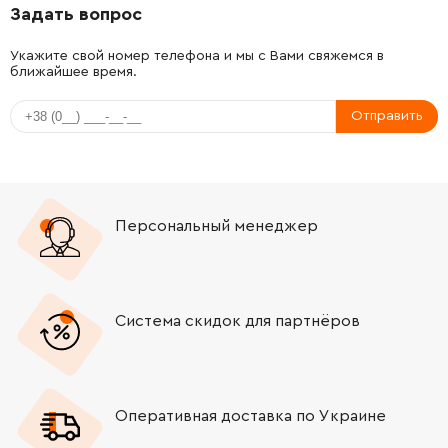
Задать вопрос
-
+
1613100032
26.88 Грн
Укажите свой номер телефона и мы с Вами свяжемся в
ближайшее время.
-
+
1610102072
165.98 Грн
Отправить
-
+
1610301004
106.18 Грн
-
+
1619P14179
45.70 Грн
Персональный менеджер
-
+
1614630002
106.18 Грн
-
+
1610905035
588.00 Грн
Система скидок для партнёров
-
+
1614601054
45.70 Грн
-
+
1619P00829
26.88 Грн
Оперативная доставка по Украине