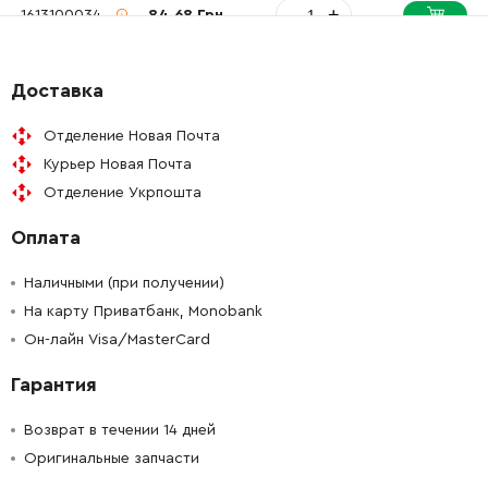
-
+
1613100034
84.68 Грн
-
+
1614601053
26.88 Грн
Доставка
-
+
1610322014
121.64 Грн
Отделение Новая Почта
Курьер Новая Почта
-
+
1610905034
98.42 Грн
Отделение Укрпошта
Оплата
-
+
1610551008
72.58 Грн
Наличными (при получении)
-
+
1610100016
45.70 Грн
На карту Приватбанк, Monobank
Он-лайн Visa/MasterCard
-
+
1610100016
45.70 Грн
Гарантия
-
+
1616317072
189.50 Грн
Возврат в течении 14 дней
Оригинальные запчасти
-
+
1614601055
26.88 Грн