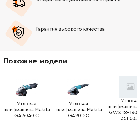
-
+
1607000D5W
4123.40 Грн
Гарантия высокого качества
-
+
1607000CA9
330.62 Грн
-
+
1607000CA9
330.62 Грн
Похожие модели
-
+
160202509T
106.18 Грн
-
+
1607950052
106.18 Грн
-
+
1619P09390
61.16 Грн
Угловая
Угловая
Угловая
шлифмашина 
шлифмашина Makita
шлифмашина Makita
GWS 18-180 (
-
+
3600210109
61.16 Грн
GA 6040 C
GA9012C
351 003)
-
+
1607000D6A
324.12 Грн