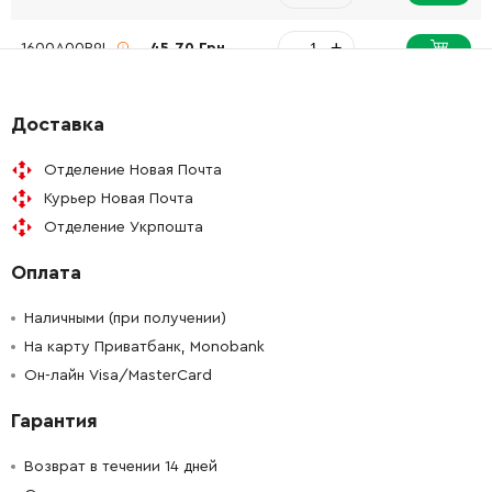
-
+
1600A00R9L
45.70 Грн
-
+
16072335LX
979.78 Грн
Доставка
-
+
1607503438
455.62 Грн
Отделение Новая Почта
Курьер Новая Почта
-
+
1600A00M53
26.88 Грн
Отделение Укрпошта
Оплата
-
+
16055002BV
61.16 Грн
Наличными (при получении)
-
+
1600A00P1B
26.88 Грн
На карту Приватбанк, Monobank
Он-лайн Visa/MasterCard
-
+
1607000742
221.08 Грн
Гарантия
-
+
2607226317
6397.44 Грн
Возврат в течении 14 дней