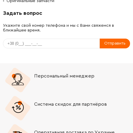
Оригинальные запчасти
-
+
1600A00XK9
289.30 Грн
Задать вопрос
-
+
1607A350AT
8411.13 Грн
Укажите свой номер телефона и мы с Вами свяжемся в
ближайшее время.
-
+
1607000CA4
3733.64 Грн
Отправить
-
+
1607000CA5
372.28 Грн
-
+
160111A633
68.04 Грн
Персональный менеджер
-
+
16058065S3
1245.88 Грн
-
+
1607000D6D
455.62 Грн
Система скидок для партнёров
-
+
1607000CA8
0.00 Грн
Нет в наличии
-
+
1607000V41
121.64 Грн
Оперативная доставка по Украине