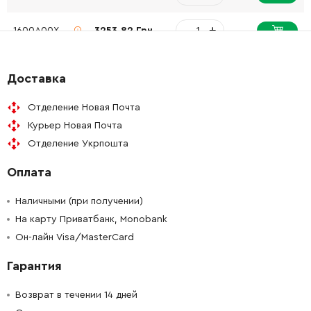
-
+
1600A00XG0
3253.82 Грн
-
+
1609280820
165.98 Грн
Доставка
-
+
2607337069
6402.67 Грн
Отделение Новая Почта
Курьер Новая Почта
-
+
2607225931
4765.16 Грн
Отделение Укрпошта
Оплата
-
+
2601115537
45.70 Грн
Наличными (при получении)
-
+
2609111584
106.18 Грн
На карту Приватбанк, Monobank
Он-лайн Visa/MasterCard
-
+
2609110834
45.70 Грн
Гарантия
Возврат в течении 14 дней