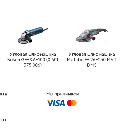
-
+
В корзину
н
-
+
В корзину
рн
-
+
В корзину
рн
-
+
В корзину
рн
Угловая шлифмашина
Угловая шлифмашина
Bosch GWS 6-100 (0 601
Metabo W 26-230 MVT
-
+
В корзину
рн
375 006)
DMS
-
+
В корзину
рн
-
+
В корзину
Грн
ата
Мы принимаем
-
+
В корзину
рн
еты
-
+
В корзину
2294.88 Грн