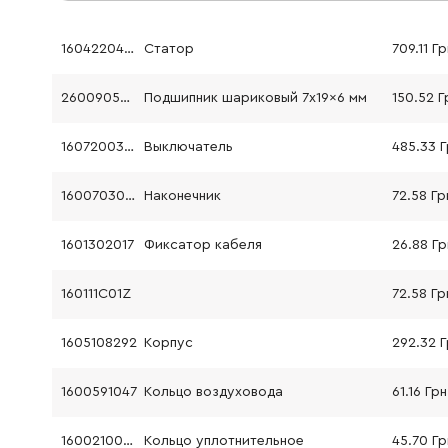
1604220478
Статор
709.11 Гр
2600905032
Подшипник шариковый 7x19x6 мм
150.52 Г
160720035A
Выключатель
485.33 
1600703043
Наконечник
72.58 Гр
1601302017
Фиксатор кабеля
26.88 Гр
160111C01Z
72.58 Гр
1605108292
Корпус
292.32 
1600591047
Кольцо воздуховода
61.16 Грн
1600210035
Кольцо уплотнительное
45.70 Гр