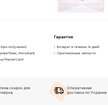
-
+
В корзину
н
-
+
В корзину
н
-
+
В корзину
н
Гарантия
-
+
В корзину
н
(при получении)
Возврат в течении 14 дней
Приватбанк, Monobank
Оригинальные запчасти
-
+
В корзину
рн
isa/MasterCard
-
+
В корзину
Грн
-
+
В корзину
Грн
тема скидок для
Оперативная
-
+
В корзину
Грн
тнёров
доставка по Украине
-
+
В корзину
1008.00 Грн