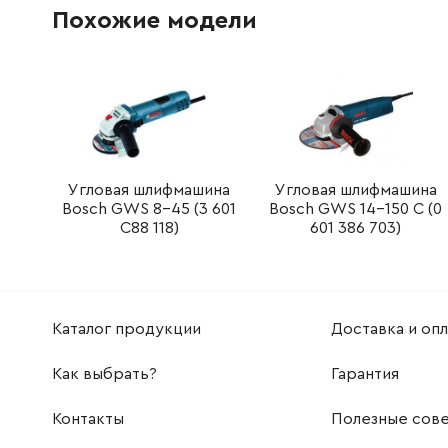
Похожие модели
160111A3HK
Этикетка типа
72.58 Гр
1607000V37
Комплект угольных щёток
327.52 Г
1607000V37
Комплект угольных щёток
327.52 Г
1607000V38
Шарикоподшипник
221.08 Г
Угловая шлифмашина
Угловая шлифмашина
Bosch GWS 8-45 (3 601
Bosch GWS 14-150 C (0
1607000V43
Щёточный держатель
106.18 Г
C88 118)
601 386 703)
1607000V43
Щёточный держатель
106.18 Г
1607000504
Собачка
292.32 
Каталог продукции
Доставка и опл
1605806559
Корпус редуктора
979.78 Г
Как выбрать?
Гарантия
Контакты
Полезные сов
1607000D67
Опорный фланец