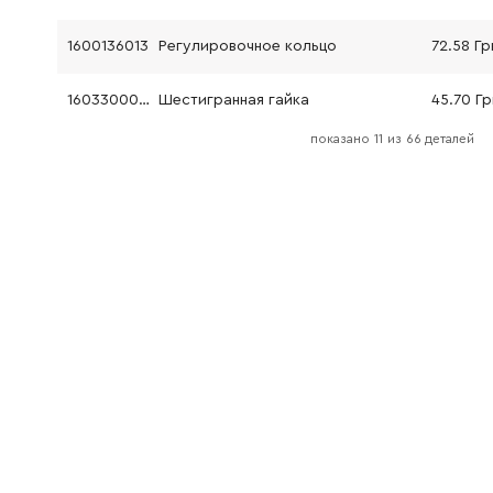
1600136013
Регулировочное кольцо
72.58 Гр
1603300016
Шестигранная гайка
45.70 Гр
показано
11
из
66 деталей
2914491410
Винт
26.88 Гр
2914491410
Винт
26.88 Гр
2603490023
Винт с головкой TORX 4x20 мм
26.88 Г
1603435078
Винт с головкой torx
26.88 Гр
1603414026
Винт с головкой torx
26.88 Гр
2603490021
Винт с головкой TORX 4x12 мм
26.88 Гр
1600591054
Заглушка
26.88 Гр