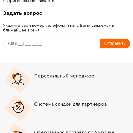
Оригинальные запчасти
-
+
1615820092
72.58 Грн
Задать вопрос
-
+
1614651014
45.70 Грн
Укажите свой номер телефона и мы с Вами свяжемся в
ближайшее время.
-
+
1614690002
45.70 Грн
Отправить
-
+
1611016003
61.16 Грн
-
+
1612026035
39.03 Грн
Персональный менеджер
-
+
1610910073
330.62 Грн
-
+
1610910098
106.18 Грн
Система скидок для партнёров
-
+
1610910074
106.18 Грн
-
+
1610910064
0.00 Грн
Нет в наличии
Оперативная доставка по Украине