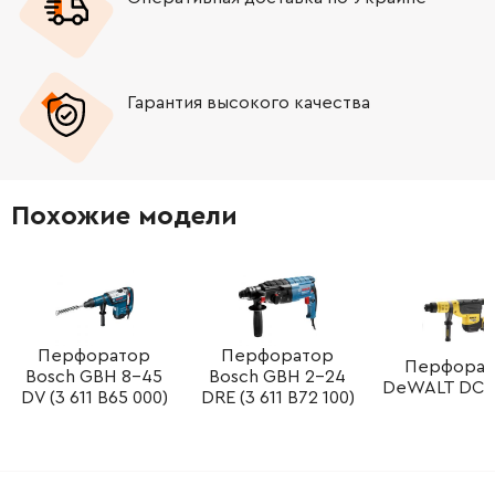
-
+
1610913010
121.64 Грн
Гарантия высокого качества
-
+
1610591016
84.68 Грн
-
+
1610905016
292.32 Грн
Похожие модели
-
+
1610283019
221.08 Грн
-
+
1610290029
106.18 Грн
-
+
1610210068
45.70 Грн
Перфоратор
Перфоратор
Перфорат
Bosch GBH 8-45
Bosch GBH 2-24
DeWALT DCH
DV (3 611 B65 000)
DRE (3 611 B72 100)
-
+
1610210046
61.16 Грн
-
+
1610210106
72.58 Грн