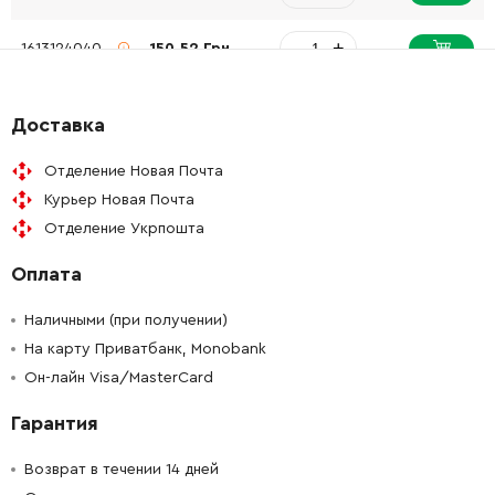
-
+
1613124040
150.52 Грн
-
+
1615510003
72.58 Грн
Доставка
-
+
1610508008
61.16 Грн
Отделение Новая Почта
Курьер Новая Почта
-
+
1610206021
45.70 Грн
Отделение Укрпошта
Оплата
-
+
1610390017
150.52 Грн
Наличными (при получении)
-
+
1610101011
45.70 Грн
На карту Приватбанк, Monobank
Он-лайн Visa/MasterCard
-
+
1610101011
45.70 Грн
Гарантия
-
+
1610202015
84.68 Грн
Возврат в течении 14 дней