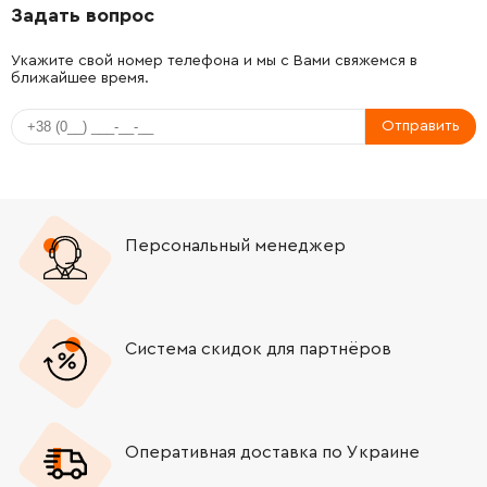
Задать вопрос
-
+
1619P12765
511.40 Грн
Укажите свой номер телефона и мы с Вами свяжемся в
ближайшее время.
-
+
2602329011
106.18 Грн
Отправить
-
+
1619P12767
292.32 Грн
-
+
2603421040
45.70 Грн
Персональный менеджер
-
+
2600101612
45.70 Грн
-
+
2603490011
189.50 Грн
Система скидок для партнёров
-
+
2603490024
45.70 Грн
-
+
2603490024
45.70 Грн
Оперативная доставка по Украине