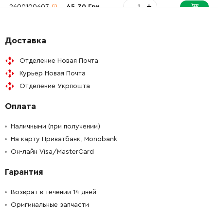
-
+
2600100607
45.70 Грн
-
+
2600590006
45.70 Грн
Доставка
-
+
2600590006
45.70 Грн
Отделение Новая Почта
Курьер Новая Почта
-
+
2602026036
121.64 Грн
Отделение Укрпошта
Оплата
-
+
2602026037
84.68 Грн
Наличными (при получении)
-
+
2601015050
72.58 Грн
На карту Приватбанк, Monobank
Он-лайн Visa/MasterCard
-
+
2603410048
45.70 Грн
Гарантия
-
+
2604613000
45.70 Грн
Возврат в течении 14 дней
Оригинальные запчасти
-
+
2601322010
92.90 Грн