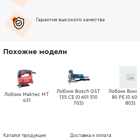
-
+
2603490024
45.70 Грн
Гарантия высокого качества
-
+
2915011007
26.88 Грн
-
+
2601030019
72.58 Грн
Похожие модели
-
+
2910141197
26.88 Грн
-
+
2603410049
45.70 Грн
-
+
2914551176
26.88 Грн
Лобзик Bosch GST
Лобзик Bosc
Лобзик Maktec MT
135 CE (0 601 510
80 PE (0 601
431
703)
803)
-
+
2601328044
72.58 Грн
-
+
2604610040
45.70 Грн
Каталог продукции
Доставка и оплата
-
+
2601322021
121.64 Грн