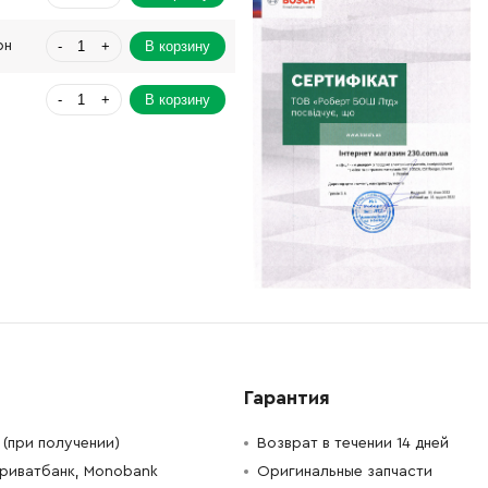
-
+
В корзину
рн
-
+
В корзину
-
+
В корзину
н
-
+
В корзину
Грн
-
+
н
Нет в наличии
-
+
В корзину
рн
-
+
н
Нет в наличии
Гарантия
(при получении)
Возврат в течении 14 дней
Приватбанк, Monobank
Оригинальные запчасти