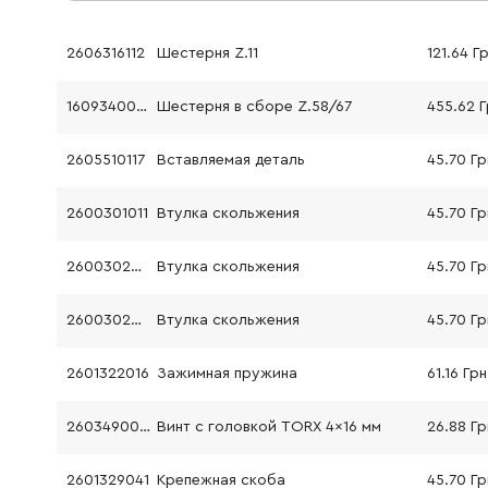
2606316112
Шестерня Z.11
121.64 Г
1609340007
Шестерня в сборе Z.58/67
455.62 
2605510117
Вставляемая деталь
45.70 Гр
2600301011
Втулка скольжения
45.70 Гр
2600302002
Втулка скольжения
45.70 Гр
2600302002
Втулка скольжения
45.70 Гр
2601322016
Зажимная пружина
61.16 Грн
2603490022
Винт с головкой TORX 4x16 мм
26.88 Гр
2601329041
Крепежная скоба
45.70 Гр