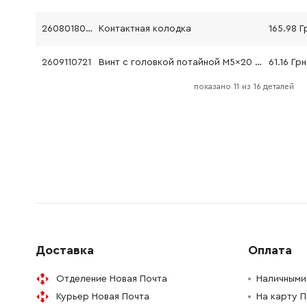
2608018004
Контактная колодка
165.98 Г
2609110721
Винт с головкой потайной M5x20 мм
61.16 Грн
показано
11
из
16 деталей
2602180001
Опора
26.88 Гр
2608572214
Патрон быстрозажимной
1708.22 
2607224425
Быстрозарядное устройство 230/7, 2-24В, 1H (EU)
0.00 Гр
2608521018
Рабочий конец отвертки
121.64 Г
1609340005
Вал-шестерня Z.10/19/81
0.00 Гр
Доставка
Оплата
Отделение Новая Почта
Наличными 
Курьер Новая Почта
На карту 