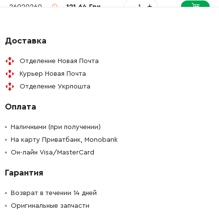
-
+
2602026036
121.64 Грн
-
+
2602026037
84.68 Грн
Доставка
-
+
2600100569
45.70 Грн
Отделение Новая Почта
Курьер Новая Почта
-
+
2601015050
72.58 Грн
Отделение Укрпошта
Оплата
-
+
2603410048
45.70 Грн
Наличными (при получении)
-
+
2604613000
45.70 Грн
На карту Приватбанк, Monobank
Он-лайн Visa/MasterCard
-
+
2604613000
45.70 Грн
Гарантия
-
+
2601322010
92.90 Грн
Возврат в течении 14 дней
Оригинальные запчасти
-
+
1619P12765
511.40 Грн