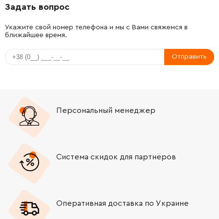
Задать вопрос
-
+
2602329011
106.18 Грн
Укажите свой номер телефона и мы с Вами свяжемся в
ближайшее время.
-
+
1619P12767
292.32 Грн
Отправить
-
+
2603421040
45.70 Грн
-
+
2600101612
45.70 Грн
Персональный менеджер
-
+
2603400000
121.64 Грн
-
+
1619P01375
330.62 Грн
Система скидок для партнёров
-
+
1619P01375
330.62 Грн
-
+
2603490024
45.70 Грн
Оперативная доставка по Украине