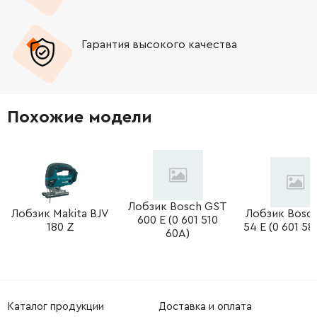
-
+
2603490024
45.70 Грн
Гарантия высокого качества
-
+
2915011007
26.88 Грн
-
+
2601030019
72.58 Грн
Похожие модели
-
+
2910141197
26.88 Грн
-
+
2914551176
26.88 Грн
-
+
2601328044
72.58 Грн
Лобзик Bosch GST
Лобзик Makita BJV
Лобзик Bosc
600 E (0 601 510
180 Z
54 E (0 601 58
60A)
-
+
2600100032
45.70 Грн
-
+
2600100032
45.70 Грн
Каталог продукции
Доставка и оплата
-
+
2601322021
121.64 Грн