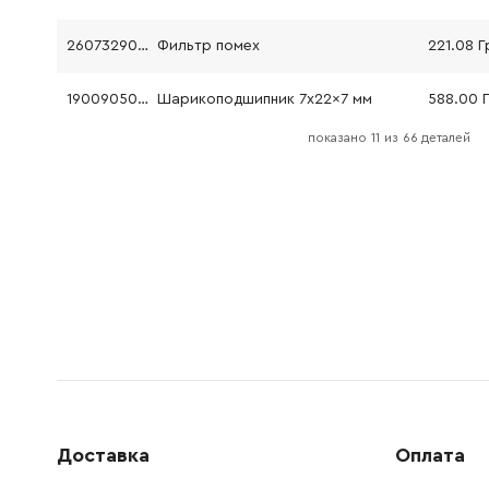
2607329096
Фильтр помех
221.08 Г
1900905018
Шарикоподшипник 7x22x7 мм
588.00 
показано
11
из
66 деталей
2600905021
Шарикоподшипник 9x24x7 мм
252.68 
2603435015
Винт с крестообразным шлицем ST3.5x9.5-F DIN 7981
61.16 Грн
2603410001
Винт с цилиндрической головкой M3x6.5-4.8
45.70 Гр
2603490022
Винт с головкой TORX 4x16 мм
26.88 Гр
2917500095
Штифт цилиндрический 4 H 8x12 DIN 7
45.70 Гр
2600914010
Подшипник игольчатый D.6 мм
84.68 Гр
Доставка
Оплата
1613435034
Винт с головкой сферической ST3x10 мм
26.88 Гр