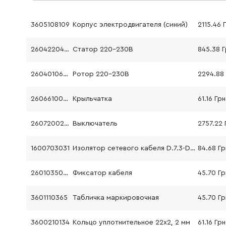
3605108109
Корпус электродвигателя (синий)
2115.46 
2604220429
Статор 220-230В
845.38 
2604010629
Ротор 220-230В
2606610049
Крыльчатка
61.16 Грн
2607200248
Выключатель
2757.22 
1600703031
Изолятор сетевого кабеля D.7.3-D.8.6x67 мм
84.68 Гр
2601035001
Фиксатор кабеля
45.70 Гр
3601110365
Табличка маркировочная
45.70 Гр
3600210134
Кольцо уплотнительное 22x2, 2 мм
61.16 Грн