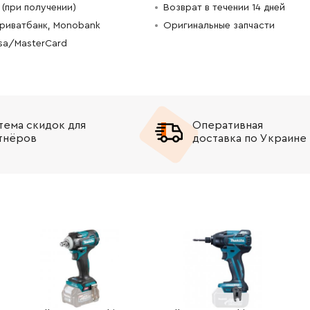
(при получении)
Возврат в течении 14 дней
-
+
В корзину
рн
Приватбанк, Monobank
Оригинальные запчасти
isa/MasterCard
-
+
В корзину
-
+
В корзину
н
тема скидок для
Оперативная
-
+
В корзину
тнёров
доставка по Украине
-
+
В корзину
-
+
В корзину
рн
-
+
В корзину
-
+
В корзину
н
-
+
В корзину
Грн