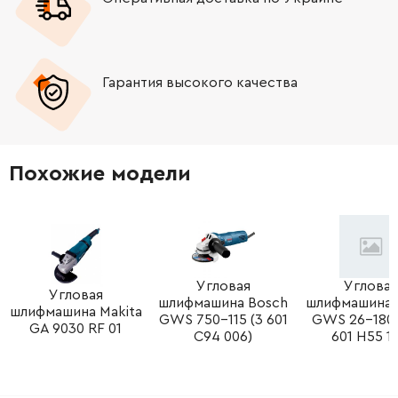
-
+
1600499013
0.00 Грн
Нет в наличии
Гарантия высокого качества
-
+
1605500175
0.00 Грн
Нет в наличии
-
+
1605500175
0.00 Грн
Нет в наличии
Похожие модели
-
+
1600206025
61.16 Грн
-
+
1600591013
0.00 Грн
Нет в наличии
-
+
1600210035
45.70 Грн
Угловая
Угловая
Угловая
шлифмашина Bosch
шлифмашина 
шлифмашина Makita
GWS 750-115 (3 601
GWS 26-180 
-
+
1600290016
72.58 Грн
GA 9030 RF 01
C94 006)
601 H55 10
-
+
1600119011
61.16 Грн