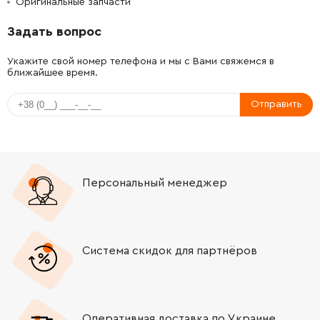
Оригинальные запчасти
-
+
1607000D4Y
780.61 Грн
Задать вопрос
-
+
1605108162
0.00 Грн
Нет в наличии
Укажите свой номер телефона и мы с Вами свяжемся в
ближайшее время.
-
+
1601302017
26.88 Грн
Отправить
-
+
1601118169
0.00 Грн
Нет в наличии
-
+
1600905032
220.61 Грн
Персональный менеджер
-
+
1604652013
45.70 Грн
-
+
1604220288
0.00 Грн
Нет в наличии
Система скидок для партнёров
-
+
1604611024
45.70 Грн
-
+
1600499013
0.00 Грн
Нет в наличии
Оперативная доставка по Украине