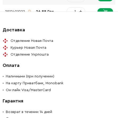
-
+
2912401022
26.88 Грн
-
+
1603429002
26.88 Грн
Доставка
-
+
1619P09390
61.16 Грн
Отделение Новая Почта
Курьер Новая Почта
-
+
1600210044
26.88 Грн
Отделение Укрпошта
Оплата
-
+
160111A3H3
72.58 Грн
Наличными (при получении)
-
+
1607000499
0.00 Грн
Нет в наличии
На карту Приватбанк, Monobank
Он-лайн Visa/MasterCard
-
+
1605806451
1370.20 Грн
Гарантия
-
+
1605805079
588.00 Грн
Возврат в течении 14 дней