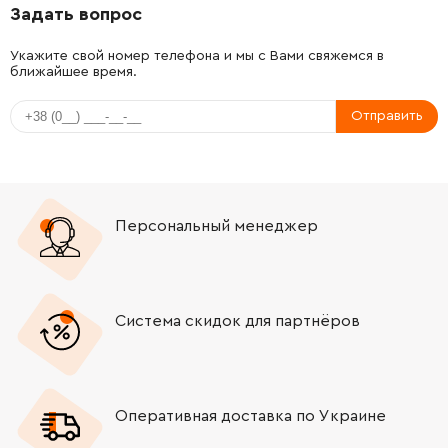
Задать вопрос
-
+
2600101020
45.70 Грн
Укажите свой номер телефона и мы с Вами свяжемся в
ближайшее время.
-
+
2604321905
354.67 Грн
Отправить
-
+
2603490017
61.16 Грн
-
+
2601035001
45.70 Грн
Персональный менеджер
-
+
2607329096
221.08 Грн
-
+
2603490022
26.88 Грн
Система скидок для партнёров
-
+
2603490022
26.88 Грн
-
+
2916650001
72.58 Грн
Оперативная доставка по Украине