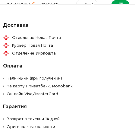
-
+
2916660008
61.16 Грн
-
+
2600400008
45.70 Грн
Доставка
-
+
2603490017
61.16 Грн
Отделение Новая Почта
Курьер Новая Почта
-
+
2603435015
61.16 Грн
Отделение Укрпошта
Оплата
-
+
2604220491
759.36 Грн
Наличными (при получении)
-
+
2604448005
45.70 Грн
На карту Приватбанк, Monobank
Он-лайн Visa/MasterCard
-
+
2604465090
221.08 Грн
Гарантия
-
+
2604337003
61.16 Грн
Возврат в течении 14 дней
Оригинальные запчасти
-
+
1900905018
588.00 Грн