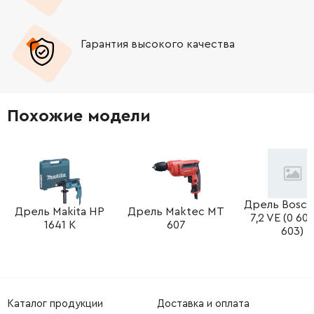
-
+
2600707059
106.18 Грн
Гарантия высокого качества
-
+
2607950007
189.50 Грн
-
+
2603410001
45.70 Грн
Похожие модели
-
+
2600100575
61.16 Грн
-
+
1607000385
436.12 Грн
-
+
160111A3H3
72.58 Грн
Дрель Bosc
Дрель Makita HP
Дрель Maktec MT
7,2 VE (0 60
1641 K
607
603)
-
+
2604465090
221.08 Грн
-
+
2600150004
61.16 Грн
Каталог продукции
Доставка и оплата