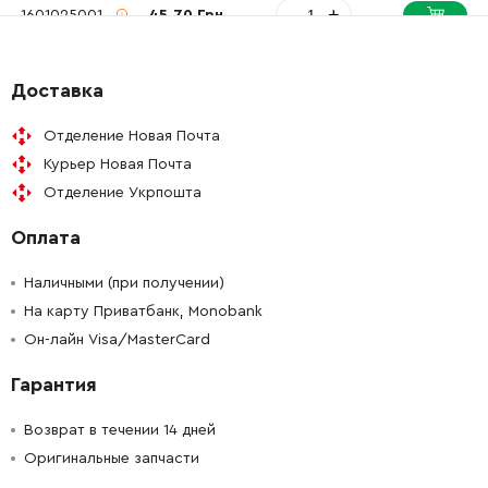
-
+
1601025001
45.70 Грн
-
+
1603435009
61.16 Грн
Доставка
-
+
1604652006
45.70 Грн
Отделение Новая Почта
Курьер Новая Почта
-
+
1602026044
221.08 Грн
Отделение Укрпошта
Оплата
-
+
F000635010
45.70 Грн
Наличными (при получении)
-
+
1604477001
45.70 Грн
На карту Приватбанк, Monobank
Он-лайн Visa/MasterCard
-
+
F000600308
979.78 Грн
Гарантия
-
+
9618086773
413.96 Грн
Возврат в течении 14 дней
Оригинальные запчасти
-
+
9618085218
2526.04 Грн