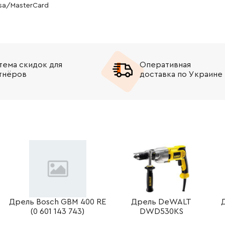
isa/MasterCard
-
+
В корзину
рн
-
+
В корзину
рн
тема скидок для
Оперативная
-
+
В корзину
н
тнёров
доставка по Украине
-
+
В корзину
-
+
В корзину
-
+
В корзину
-
+
В корзину
н
-
+
В корзину
рн
Дрель Bosch GBM 400 RE
Дрель DeWALT
(0 601 143 743)
DWD530KS
-
+
В корзину
рн