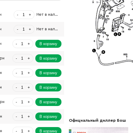
-
+
н
Нет в наличии
-
+
н
Нет в наличии
-
+
В корзину
н
-
+
В корзину
Грн
-
+
В корзину
н
-
+
В корзину
н
-
+
В корзину
Грн
-
+
В корзину
рн
Официальный диллер Бош
-
+
В корзину
рн