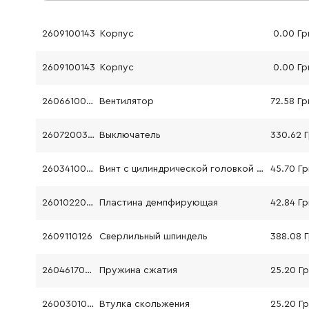
2609100143
Корпус
0.00 Гр
2609100143
Корпус
0.00 Гр
2606610029
Вентилятор
72.58 Гр
2607200373
Выключатель
330.62 
2603410001
Винт с цилиндрической головкой M3x6.5-4.8
45.70 Гр
2601022000
Пластина демпфирующая
42.84 Гр
2609110126
Сверлильный шпиндель
388.08 
2604617006
Пружина сжатия
25.20 Г
2600301028
Втулка скольжения
25.20 Г