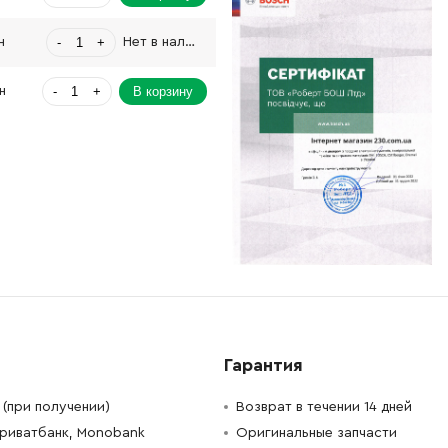
-
+
н
Нет в наличии
-
+
В корзину
н
-
+
н
Нет в наличии
-
+
В корзину
н
-
+
В корзину
н
-
+
н
Нет в наличии
-
+
В корзину
н
Гарантия
-
+
В корзину
н
(при получении)
Возврат в течении 14 дней
Приватбанк, Monobank
Оригинальные запчасти
-
+
В корзину
н