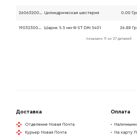
2606320060
Цилиндрическая шестерня
0.00 Гр
1903230010
Шарик 5.5 мм-III-ST DIN 5401
26.88 Гр
показано
11
из
27 деталей
2601990001
Делительный диск
0.00 Гр
2601074003
Нажимная пластина
26.88 Гр
2600100066
Уплотнительная шайба
26.88 Гр
2600209012
Кольцо дистационное
0.00 Гр
1900210000
Кольцо уплотнительное
45.70 Гр
Доставка
Оплата
2604448136
Соединительный кабель
45.70 Гр
Отделение Новая Почта
Наличными 
Курьер Новая Почта
На карту 
2604448130
Соединительный кабель
45.70 Гр