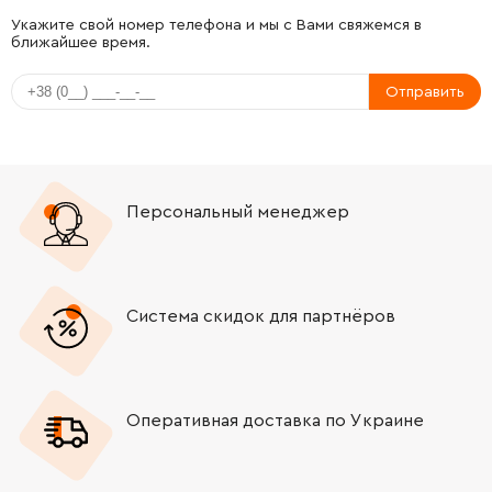
-
+
1601038025
45.70 Грн
Укажите свой номер телефона и мы с Вами свяжемся в
ближайшее время.
-
+
3601110366
106.18 Грн
Отправить
-
+
2600910001
121.64 Грн
-
+
3606135009
3253.82 Грн
Персональный менеджер
-
+
1900905126
1245.88 Грн
-
+
2916650014
45.70 Грн
Система скидок для партнёров
-
+
3600290035
413.96 Грн
Оперативная доставка по Украине
-
+
3606316108
1245.88 Грн
-
+
1605703075
1884.28 Грн