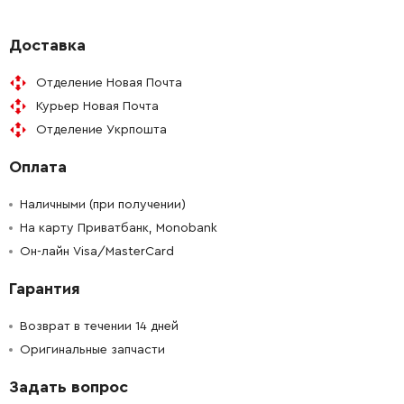
-
+
1600910013
165.98 Грн
Доставка
Отделение Новая Почта
-
+
1606309065
3253.82 Грн
Курьер Новая Почта
Отделение Укрпошта
-
+
1600100631
45.70 Грн
Оплата
-
+
1600100631
45.70 Грн
Наличными (при получении)
-
+
На карту Приватбанк, Monobank
1600101647
61.16 Грн
Он-лайн Visa/MasterCard
-
+
1600101647
61.16 Грн
Гарантия
-
+
1606325025
84.68 Грн
Возврат в течении 14 дней
Оригинальные запчасти
-
+
1600101647
61.16 Грн
Задать вопрос