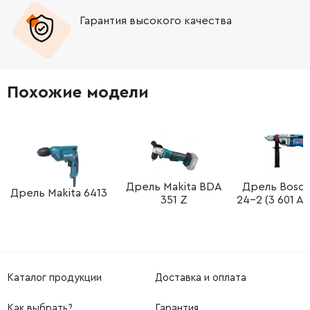
Гарантия высокого качества
-
+
3604438027
292.32 Грн
-
+
1600763010
1518.04 Грн
Похожие модели
-
+
3604438025
221.08 Грн
-
+
3603435027
26.88 Грн
-
+
2914201529
26.88 Грн
Дрель Makita BDA
Дрель Bosc
Дрель Makita 6413
351 Z
24-2 (3 601 A9
-
+
2910021118
26.88 Грн
-
+
3603435042
45.70 Грн
Каталог продукции
Доставка и оплата
-
+
3603435042
45.70 Грн
Как выбрать?
Гарантия