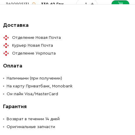
-
+
3600905131
330.62 Грн
-
+
1604438012
221.08 Грн
Доставка
-
+
1600300090
106.18 Грн
Отделение Новая Почта
Курьер Новая Почта
-
+
1604438012
221.08 Грн
Отделение Укрпошта
Оплата
-
+
1604438012
221.08 Грн
Наличными (при получении)
-
+
1601015013
45.70 Грн
На карту Приватбанк, Monobank
Он-лайн Visa/MasterCard
-
+
1606309066
3253.82 Грн
Гарантия
-
+
1606317074
1145.76 Грн
Возврат в течении 14 дней
Оригинальные запчасти
-
+
1606317082
1370.20 Грн