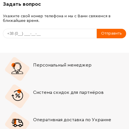
Задать вопрос
-
+
1606309065
3253.82 Грн
Укажите свой номер телефона и мы с Вами свяжемся в
ближайшее время.
-
+
1600100631
45.70 Грн
Отправить
-
+
1600100631
45.70 Грн
-
+
1600101647
61.16 Грн
Персональный менеджер
-
+
1600101647
61.16 Грн
-
+
1606325025
84.68 Грн
Система скидок для партнёров
-
+
1600101647
61.16 Грн
-
+
1601038025
45.70 Грн
Оперативная доставка по Украине