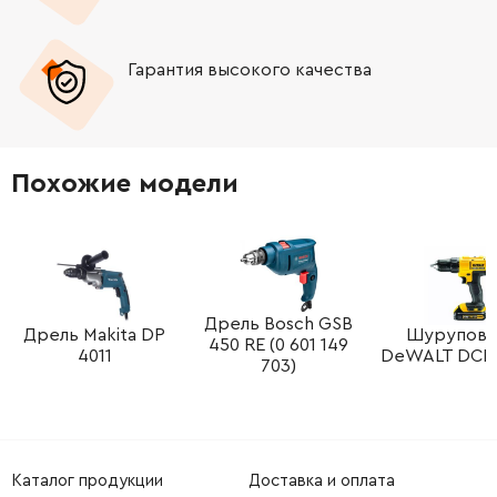
-
+
1604477001
45.70 Грн
Гарантия высокого качества
-
+
1606325027
252.68 Грн
-
+
1600910013
165.98 Грн
Похожие модели
-
+
2600910001
121.64 Грн
-
+
3606135009
3253.82 Грн
-
+
1900905126
1245.88 Грн
Дрель Bosch GSB
Дрель Makita DP
Шурупове
450 RE (0 601 149
4011
DeWALT DCD
703)
-
+
2916650014
45.70 Грн
-
+
3600290035
413.96 Грн
Каталог продукции
Доставка и оплата
-
+
3606316108
1245.88 Грн