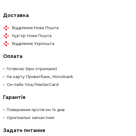
-
+
643566-3
9.00 Грн
Доставка
Відділення Нова Пошта
-
+
650555-1
419.00 Грн
Кур'єр Нова Пошта
Відділення Укрпошта
-
+
646147-2
25.00 Грн
Оплата
-
+
454121-4
119.00 Грн
Готівкою (при отриманні)
-
+
На карту Приватбанк, Monobank
687124-5
9.00 Грн
Он-лайн Visa/MasterCard
-
+
682502-4
50.00 Грн
Гарантія
-
+
665383-1
353.00 Грн
Повернення протягом 14 днів
Оригінальні запчастини
Задати питання