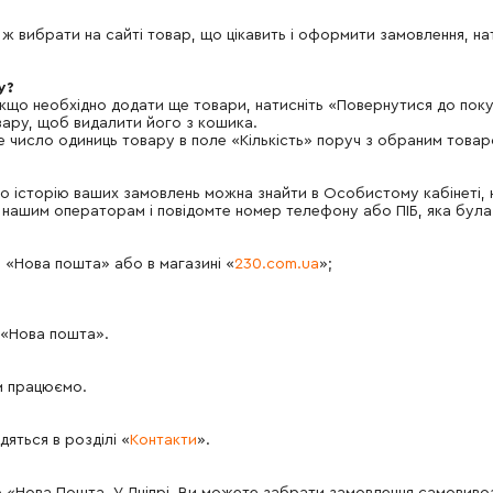
вибрати на сайті товар, що цікавить і оформити замовлення, на
у?
якщо необхідно додати ще товари, натисніть «Повернутися до пок
овару, щоб видалити його з кошика.
дне число одиниць товару в поле «Кількість» поруч з обраним товар
 історію ваших замовлень можна знайти в Особистому кабінеті, н
нашим операторам і повідомте номер телефону або ПІБ, яка була 
 «Нова пошта» або в магазині «
230.com.ua
»;
 «Нова пошта».
им працюємо.
дяться в розділі «
Контакти
».