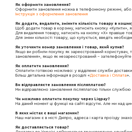
Як оформити замовлення?
Оформити замовлення можна в телефонному режимі, або ж 
Інструкція з оформлення замовлення
Як додати, видалити, змінити кількість товару в кошик
Щоб додати товар в корзину, натисніть кнопку «Купити», 
Для видалення товару, натисніть на кнопку «X» правіше т
Для зміни кількості товару, що купується, введіть необхі
Як уточнити номер замовлення і товар, який купив?
Якщо ви робили покупку як зареєстрований користувач, то
замовлення», якщо як незареєстрований - зателефонуйте 
Як оплатити замовлення?
Оплатити готівкою можливо: у відділенні служби доставки
Більш детальна інформація в розділі «
Доставка і Оплата
».
Ви відправляєте замовлення післяплатою?
Ми відправляємо замовлення післяплатою тільки службою
Чи можливо оплатити покупку через Liqpay?
На даний момент ці функції на сайті відсутні. Але ми над ц
В яких містах є ваші магазини?
Наш магазин є в місті Дніпро, адреса і карта проїзду знахо
Як доставляється товар?