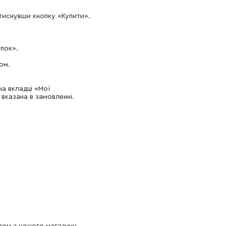
тиснувши кнопку «Купити».
упок».
ом.
а вкладці «Мої
вказана в замовленні.