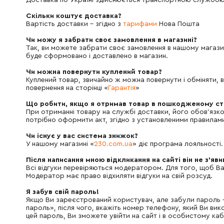
Доставка по Україні здійснюється транспортною службою
Скільки коштує доставка?
Вартість доставки - згідно з
тарифами
Нова Пошта
Чи можу я забрати своє замовлення в магазині?
Так, ви можете забрати своє замовлення в нашому магазин
буде сформовано і доставлено в магазин.
Чи можна повернути куплений товар?
Куплений товар, звичайно ж можна повернути і обміняти, в
повернення на сторінці «
Гарантія
»
Що робити, якщо я отримав товар в пошкодженому ст
При отриманні товару на службі доставки, його обов'язко
потрібно оформити акт, згідно з установленими правилами
Чи існує у вас система знижок?
У нашому магазині «
230.com.ua
» діє програма лояльності
Після написання мною відкликання на сайті він не з'яв
Всі відгуки перевіряються модератором. Для того, щоб Ва
Модератор має право відхиляти відгуки на свій розсуд.
Я забув свій пароль!
Якщо Ви зареєстрований користувач, але забули пароль - н
пароль», після чого, вкажіть номер телефону, який Ви в
цей пароль, Ви зможете увійти на сайт і в особистому кабі