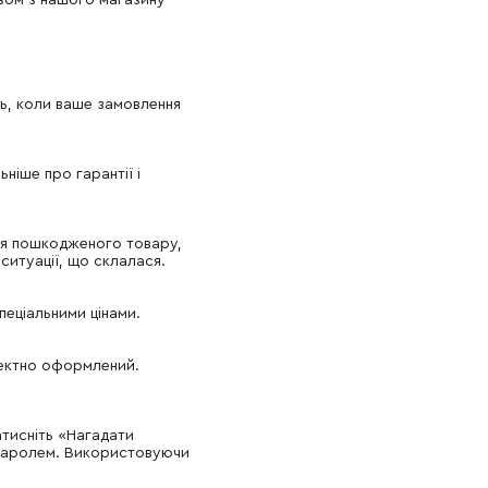
зом з нашого магазину
ть, коли ваше замовлення
ніше про гарантії і
ння пошкодженого товару,
ситуації, що склалася.
пеціальними цінами.
ректно оформлений.
атисніть «Нагадати
м паролем. Використовуючи