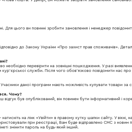
 «Нова Пошта. У Дніпрі, Ви можете забрати замовлення самовиво
і. Для цього ви повинні зробити замовлення і менеджер повідоми
ідповідно до Закону України «Про захист прав споживачів». Деталь
ані?
во необхідно перевірити на зовнішні пошкодження. У разі виявле
 кур'єрської служби. Після чого обов'язково повідомити нас про 
. Учасники даної програми мають можливість купувати товари за с
ився. Чому?
ш відгук був опублікований, він повинен бути інформативний і ко
атисніть на лінк «Увійти» в правому кутку шапки сайту. У вікні, н
икористовували при реєстрації, Вам буде відправлено СМС з нови
неті змінити пароль на будь-який інший.