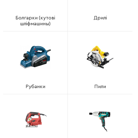
Болгарки (кутові
Дрилі
шліфмашины)
Рубанки
Пили