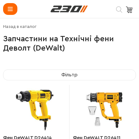
Назад в каталог
Запчастини на Технічні фени
Деволт (DeWalt)
Фільтр
Фен DeWALT D26414
Фен DeWALT D26411