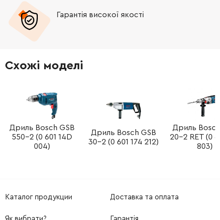
Гарантія високої якості
-
+
682559-5
41.00 Грн
-
+
665394-6
442.00 Грн
Схожі моделі
Дриль Bosch GSB
Дриль Bosc
Дриль Bosch GSB
550-2 (0 601 14D
20-2 RET (0 6
30-2 (0 601 174 212)
004)
803)
Каталог продукции
Доставка та оплата
Як вибрати?
Гарантія