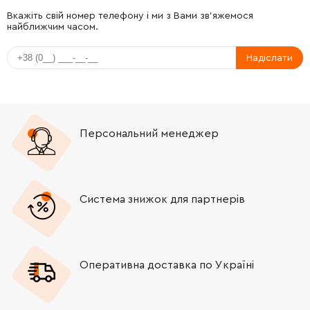
-
+
191962-4
120.00 Грн
Вкажіть свій номер телефону і ми з Вами зв'яжемося
найближчим часом.
-
+
643989-5
86.00 Грн
Надіслати
-
+
864024-8
21.00 Грн
-
+
689111-0
19.00 Грн
Персональний менеджер
-
+
643988-7
82.00 Грн
-
+
650524-2
1286.00 Грн
Система знижок для партнерів
-
+
153284-0
228.00 Грн
Оперативна доставка по Україні
-
+
266374-1
9.00 Грн
-
+
687124-5
9.00 Грн