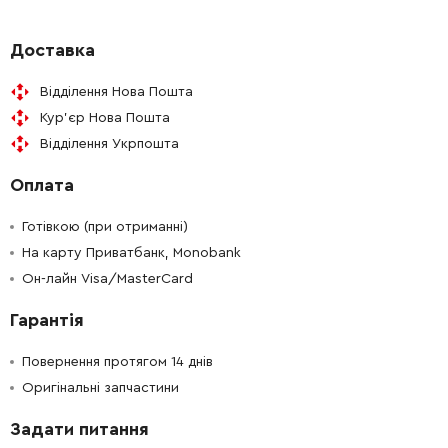
-
+
681636-0
41.00 Грн
Доставка
Відділення Нова Пошта
-
+
211021-9
105.00 Грн
Кур'єр Нова Пошта
Відділення Укрпошта
-
+
421494-0
125.00 Грн
Оплата
-
+
417803-9
19.00 Грн
Готівкою (при отриманні)
-
+
На карту Приватбанк, Monobank
266340-8
9.00 Грн
Он-лайн Visa/MasterCard
-
+
633528-9
672.00 Грн
Гарантія
-
+
417807-1
372.00 Грн
Повернення протягом 14 днів
Оригінальні запчастини
-
+
450179-1
87.00 Грн
Задати питання