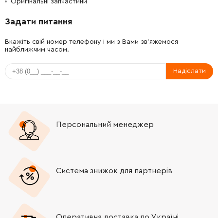
Оригінальні запчастини
-
+
265995-6
9.00 Грн
Задати питання
-
+
695107-1
690.00 Грн
Вкажіть свій номер телефону і ми з Вами зв'яжемося
найближчим часом.
-
+
682573-1
71.00 Грн
Надіслати
-
+
632F76-1
742.00 Грн
-
+
687169-3
19.00 Грн
Персональний менеджер
-
+
266192-7
19.00 Грн
-
+
183C63-0
412.00 Грн
Система знижок для партнерів
-
+
183C63-0
412.00 Грн
-
+
213026-5
5.00 Грн
Оперативна доставка по Україні