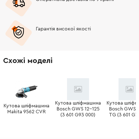
-
+
256571-7
33.00 Грн
Гарантія високої якості
-
+
211032-4
58.00 Грн
-
+
233925-5
9.00 Грн
Схожі моделі
-
+
265120-9
9.00 Грн
-
+
285741-1
30.00 Грн
-
+
211278-2
194.00 Грн
Кутова шліфмашина
Кутова шліфм
Кутова шліфмашина
Bosch GWS 12-125
Bosch GWS 
Makita 9562 CVR
-
+
213760-7
41.00 Грн
(3 601 G93 000)
TG (3 601 G76
-
+
319351-3
379.00 Грн