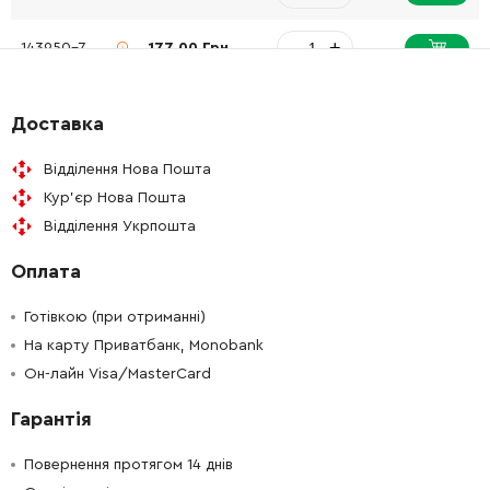
-
+
143950-7
177.00 Грн
-
+
197129-2
221.00 Грн
Доставка
-
+
643714-4
50.00 Грн
Відділення Нова Пошта
Кур'єр Нова Пошта
-
+
143949-2
140.00 Грн
Відділення Укрпошта
Оплата
-
+
266192-7
19.00 Грн
Готівкою (при отриманні)
-
+
645088-9
23.00 Грн
На карту Приватбанк, Monobank
Он-лайн Visa/MasterCard
-
+
686036-9
5.00 Грн
Гарантія
-
+
251489-7
12.00 Грн
Повернення протягом 14 днів