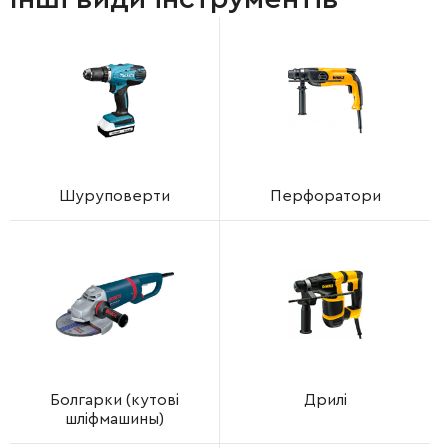
Шуруповерти
Перфоратори
Болгарки (кутові
Дрилі
шліфмашины)