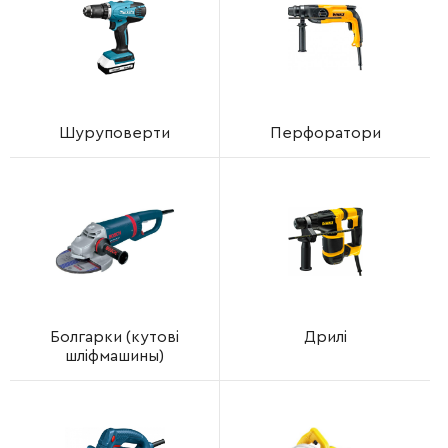
Шуруповерти
Перфоратори
Болгарки (кутові
Дрилі
шліфмашины)