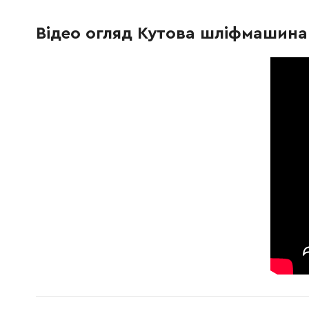
344871-8
Тримач
19.00 Г
Відео огляд Кутова шліфмашина 
626564-2
Статор
1626.00
265995-6
Самонарізний гвинт
9.00 Гр
687124-5
Фіксуюча панель для кабеля
9.00 Гр
632945-0
Вимикач
263.00 
665383-1
Кабель живлення 1,0-2-2,0
353.00 
682559-5
Захист кабелю гумовий 8
41.00 Г
651428-1
Вимикач 4305/T/4341CT/FCT нова модель
134.00 
687113-0
Захисний кожух
41.00 Г