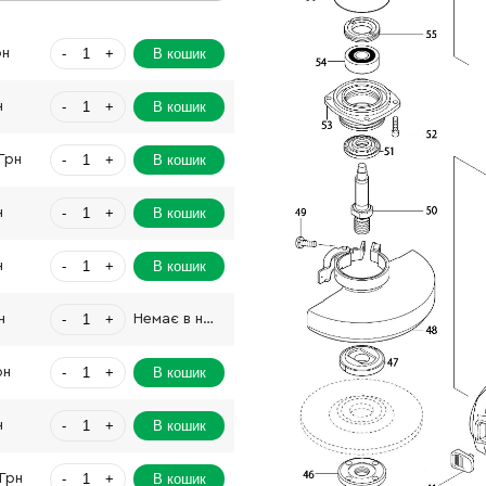
-
+
В кошик
рн
-
+
В кошик
н
-
+
В кошик
Грн
-
+
В кошик
н
-
+
В кошик
н
-
+
н
Немає в наявності
-
+
В кошик
рн
-
+
В кошик
н
-
+
В кошик
Грн