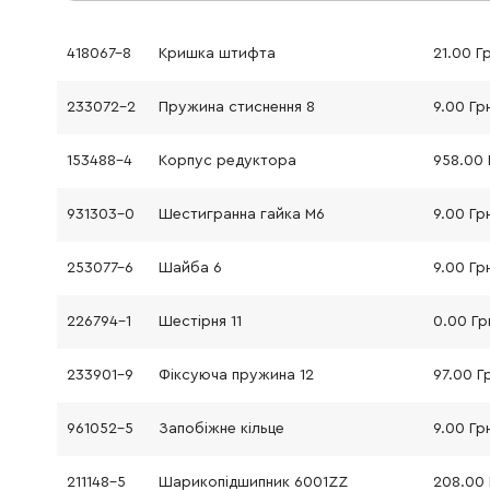
418067-8
Кришка штифта
21.00 Г
233072-2
Пружина стиснення 8
9.00 Гр
153488-4
Корпус редуктора
958.00 
931303-0
Шестигранна гайка M6
9.00 Гр
253077-6
Шайба 6
9.00 Гр
226794-1
Шестірня 11
0.00 Гр
233901-9
Фіксуюча пружина 12
97.00 Г
961052-5
Запобіжне кільце
9.00 Гр
211148-5
Шарикопідшипник 6001ZZ
208.00 