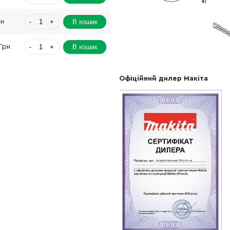
-
+
В кошик
рн
-
+
В кошик
Грн
-
+
В кошик
Грн
Офіційний дилер Макіта
-
+
В кошик
2088.00 Грн
-
+
В кошик
рн
-
+
В кошик
рн
-
+
В кошик
рн
-
+
В кошик
рн
-
+
В кошик
рн