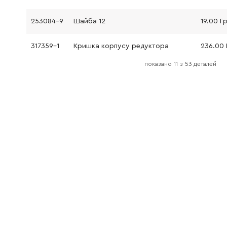
253084-9
Шайба 12
19.00 Г
317359-1
Кришка корпусу редуктора
236.00 
показано
11
з
53 деталей
240033-5
Вентилятор 57
230.00 
515234-7
Якір у зборі 240V нова модель
681656-4
Ізоляційна прокладка
19.00 Г
253823-7
Шайба 7
19.00 Г
421738-8
Лабіринтне гумове кільце 22
91.00 Г
413076-2
Обтічник
52.00 Г
266258-3
Самонарізний гвинт 4x70
22.00 Г