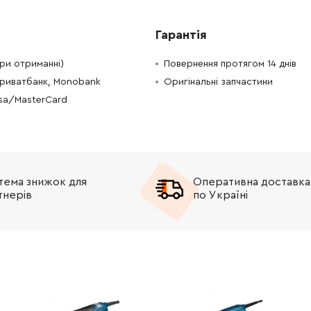
-
+
В кошик
Грн
Гарантія
-
+
В кошик
н
при отриманні)
Повернення протягом 14 днів
Приватбанк, Monobank
Оригінальні запчастини
-
+
В кошик
рн
isa/MasterCard
-
+
В кошик
рн
-
+
В кошик
рн
тема знижок для
Оперативна доставка
-
+
н
Немає в наявності
тнерів
по Україні
-
+
В кошик
рн
-
+
В кошик
рн
-
+
В кошик
рн