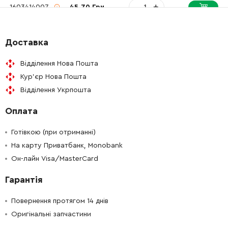
-
+
1603414007
45.70 Грн
-
+
1600910019
72.58 Грн
Доставка
-
+
1603414007
45.70 Грн
Відділення Нова Пошта
Кур'єр Нова Пошта
-
+
1600305001
26.88 Грн
Відділення Укрпошта
Оплата
-
+
1600309012
26.88 Грн
Готівкою (при отриманні)
-
+
1600025013
72.58 Грн
На карту Приватбанк, Monobank
Он-лайн Visa/MasterCard
-
+
1603339005
84.68 Грн
Гарантія
-
+
1603339005
84.68 Грн
Повернення протягом 14 днів
Оригінальні запчастини
-
+
2610364015
106.18 Грн