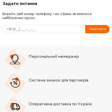
Задати питання
-
+
1600290016
72.58 Грн
Вкажіть свій номер телефону і ми з Вами зв'яжемося
найближчим часом.
-
+
1604477005
72.58 Грн
Надіслати
-
+
1603435022
25.20 Грн
-
+
1600210035
45.70 Грн
Персональний менеджер
-
+
2608005036
252.68 Грн
-
+
1607014129
0.00 Грн
Немає в наявності
Система знижок для партнерів
-
+
1607000231
588.00 Грн
-
+
1607000228
1260.85 Грн
Оперативна доставка по Україні