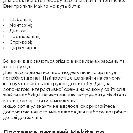
Для ефективного підбору варто визначити тип пилки.
Електропили Makita можуть бути:
• Шабельні;
• Монтажні;
• Дискові;
• Торцювальні;
• Стрічкові;
• Циркулярні.
Всі вони відрізняються згідно виконуваних завдань та
конструкції.
Далі, варто дізнатися про модель пили та артикул
потрібної деталі. Найпростіше це знайти на самому
інструменті або в інструкції до виробу. Далі, за
допомогою інтерактивної схеми на нашому сайті слід
знайти необхідні запчастини для інструменту Макіта та
в один клік зробити замовлення.
Якщо артикул знайти не вдалося, скористайтесь
допомогою нашого менеджера для підбору потрібної
деталі для заміни.
Доставка деталей Makita по