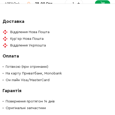
-
+
418140-4
25.00 Грн
-
+
418139-9
9.00 Грн
Доставка
-
+
231397-8
19.00 Грн
Відділення Нова Пошта
Кур'єр Нова Пошта
-
+
281216-8
9.00 Грн
Відділення Укрпошта
Оплата
-
+
268101-2
9.00 Грн
Готівкою (при отриманні)
-
+
418138-1
5.00 Грн
На карту Приватбанк, Monobank
Он-лайн Visa/MasterCard
-
+
265104-7
9.00 Грн
Гарантія
-
+
654588-8
15.00 Грн
Повернення протягом 14 днів
Оригінальні запчастини
-
+
645191-6
25.00 Грн