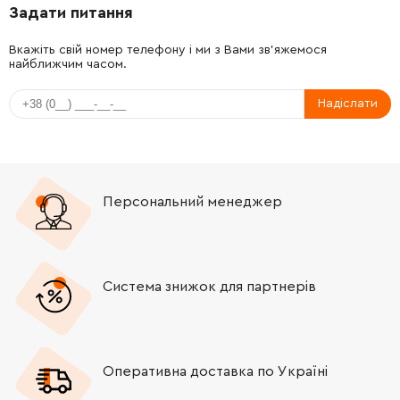
Задати питання
-
+
688131-1
25.00 Грн
Вкажіть свій номер телефону і ми з Вами зв'яжемося
найближчим часом.
-
+
687124-5
9.00 Грн
Надіслати
-
+
665872-6
518.00 Грн
-
+
682540-6
31.00 Грн
Персональний менеджер
-
+
643700-5
31.00 Грн
-
+
191953-5
132.00 Грн
Система знижок для партнерів
-
+
265104-7
9.00 Грн
-
+
596249-3
1669.00 Грн
Оперативна доставка по Україні