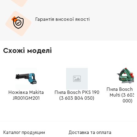
-
+
266328-8
9.00 Грн
Гарантія високої якості
-
+
418143-8
37.00 Грн
-
+
210070-3
62.00 Грн
Схожі моделі
-
+
517864-0
2549.00 Грн
-
+
240063-6
76.00 Грн
-
+
267274-8
9.00 Грн
Пила Bosch P
Ножівка Makita
Пила Bosch PKS 190
Multi (3 603
JR001GM201
(3 603 B04 050)
000)
-
+
211240-7
81.00 Грн
-
+
324322-7
21.00 Грн
Каталог продукции
Доставка та оплата
-
+
233372-0
9.00 Грн