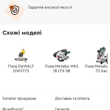
Гарантія високої якості
-
+
338067070
34.21 Грн
-
+
343084080
665.29 Грн
Схожі моделі
-
+
143111440
515.80 Грн
-
+
316056250
2076.98 Грн
-
+
141150010
34.21 Грн
Пила DeWALT
Пила Metabo MKS
Пила Metabo
DWS773
18 LTX 58
72 Xact
-
+
141123840
34.21 Грн
-
+
141123410
34.21 Грн
Каталог продукции
Доставка та оплата
-
+
141124470
34.21 Грн
Як вибрати?
Гарантія