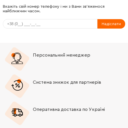
-
+
141116800
34.21 Грн
Вкажіть свій номер телефону і ми з Вами зв'яжемося
найближчим часом.
-
+
141123940
34.21 Грн
Надіслати
-
+
141123850
51.95 Грн
-
+
316056930
390.34 Грн
Персональний менеджер
-
+
316061540
69.72 Грн
-
+
316061500
5466.74 Грн
Система знижок для партнерів
-
+
316056290
665.29 Грн
Оперативна доставка по Україні
-
+
344113050
34.21 Грн
-
+
343441110
34.21 Грн