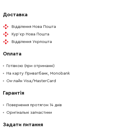
-
+
141150010
34.21 Грн
Доставка
Відділення Нова Пошта
-
+
141150010
34.21 Грн
Кур'єр Нова Пошта
Відділення Укрпошта
-
+
141150010
34.21 Грн
Оплата
-
+
141150020
34.21 Грн
Готівкою (при отриманні)
-
+
На карту Приватбанк, Monobank
141111430
39.31 Грн
Он-лайн Visa/MasterCard
-
+
141111430
39.31 Грн
Гарантія
-
+
141118730
34.21 Грн
Повернення протягом 14 днів
Оригінальні запчастини
-
+
141118730
34.21 Грн
Задати питання