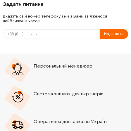
Задати питання
-
+
2603490022
26.88 Грн
Вкажіть свій номер телефону і ми з Вами зв'яжемося
найближчим часом.
-
+
2605808925
0.00 Грн
Немає в наявності
Надіслати
-
+
2607001305
121.64 Грн
Персональний менеджер
Система знижок для партнерів
Оперативна доставка по Україні