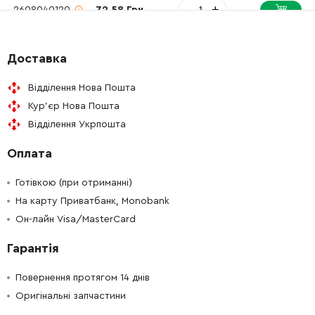
-
+
2608040120
72.58 Грн
-
+
2601329043
72.58 Грн
Доставка
-
+
1614431025
72.58 Грн
Відділення Нова Пошта
Кур'єр Нова Пошта
-
+
2604448228
61.16 Грн
Відділення Укрпошта
Оплата
-
+
1613001009
106.18 Грн
Готівкою (при отриманні)
-
+
1607000385
436.12 Грн
На карту Приватбанк, Monobank
Он-лайн Visa/MasterCard
-
+
2601117506
0.00 Грн
Немає в наявності
Гарантія
-
+
2600905032
150.52 Грн
Повернення протягом 14 днів
Оригінальні запчастини
-
+
2603490017
61.16 Грн